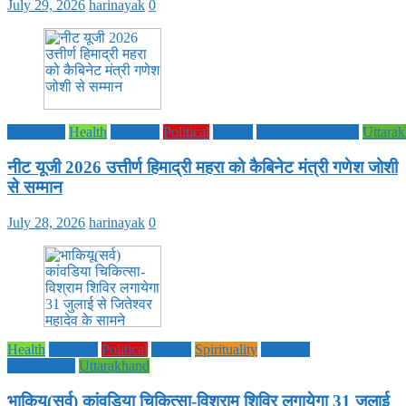
July 29, 2026
harinayak
0
Education
Health
National
Political
society
TECHNOLOGY
Uttara
नीट यूजी 2026 उत्तीर्ण हिमाद्री महरा को कैबिनेट मंत्री गणेश जोशी
से सम्मान
July 28, 2026
harinayak
0
Health
National
Political
society
Spirituality
UTTAR
PRADESH
Uttarakhand
भाकियू(सर्व) कांवडिया चिकित्सा-विश्राम शिविर लगायेगा 31 जुलाई