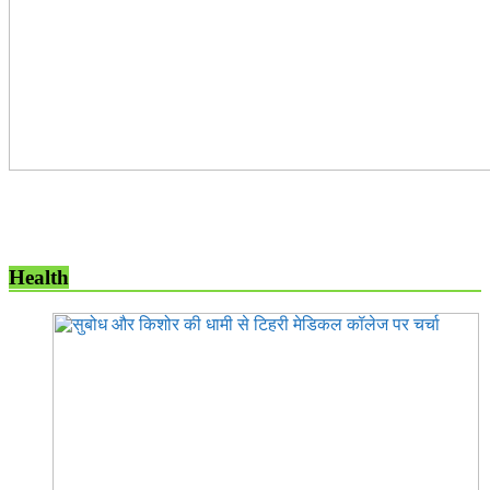
Health