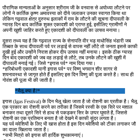
पौराणिक मान्यताओं के अनुसार श्रीराम जी के वनवास से अयोध्या लौटने पर
लोगों ने कार्तिक कृष्ण अमावस्या को दीये जलाकर उनका स्वागत किया था
लेकिन गढ़वाल क्षेत्र दुरुस्थ इलाकों में राम के लौटने की सूचना दीपावली के
ग्यारह दिन बाद कार्तिक शुक्ल एकादशी को प्राप्त हुई, इसीलिए ग्रामीणों ने
अपनी खुशी जाहिर करते हुए एकादशी को दीपावली का उत्सव मनाया।
दूसरा तथ्य यह है कि गढ़वाल राज्य के सेनापति वीर भड़ माधोसिंह भंडारी जब
तिब्बत के साथ दीपावली पर्व पर लड़ाई से वापस नहीं लौटे तो जनता इससे काफी
दुखी हुई और उन्होंने निराश होकर दीप उत्सव नहीं मनाया। इसके ठीक ग्यारह
दिन बाद एकादशी को जब वह लड़ाई से लौटे, तब उनके लौटने की खुशी में
दीपावली मनाई गई। जिसे *इगास पर्व* नाम दिया गया।
*हरिबोधनी एकादशी यानी इगास पर्व* पर विष्णु भगवान शीर सागर से
शयनावस्था से जागृत होते हैं इसलिए इस दिन विष्णु की पूजा करते है। साथ ही
गोवंश की पूजा भी की जाती है।
*भैलू क्या है?*
इगास (Igas Festival) के दिन भैलू खेला जाता है जो रोशनी का प्रतीक है। भैलू
एक प्रकार का रोशनी करने का तरीका है जिसमे रस्सी के एक सिरे पर मशाल
बनाकर तथा दूसरे सिरे से हाथ से पकड़कर सिर के उप्पर घुमाते है, जिससे
रोशनी का एक प्रतिमान बनता है जो देखने में काफी सुंदर लगता है।
यह पर्व मवेशियों के लिए भी खास होता है इस दिन मवेशियो को टीका लगाकर जौ
का दाला खिलाया जाता है।
*सभी मित्रो को इगास की हार्दिक शुभकामनाएं।