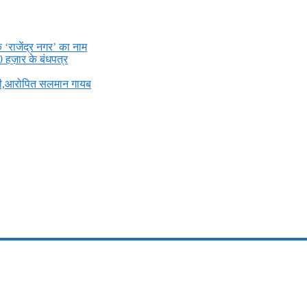
े ‘राजेंद्र नगर’ का नाम
0 हज़ार के बंधपत्र
ली,आरोपित सलमान गायब