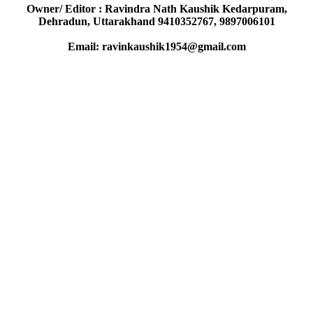
Owner/ Editor : Ravindra Nath Kaushik Kedarpuram,
Dehradun, Uttarakhand 9410352767, 9897006101
Email: ravinkaushik1954@gmail.com