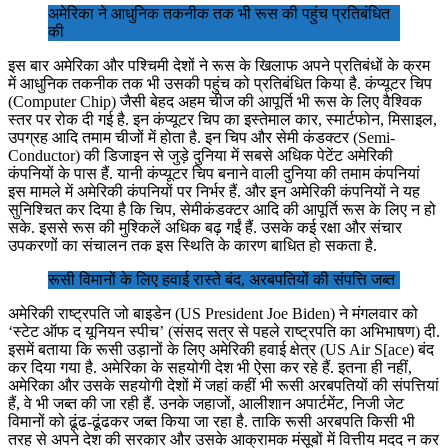
अमेरिका ने आधुनिक तकनीक तक भी रूस की पहुंच प्रतिबंधित
की
इस बार अमेरिका और पश्चिमी देशों ने रूस के खिलाफ अपने प्रतिबंधों के क्रम
में आधुनिक तकनीक तक भी उसकी पहुंच को प्रतिबंधित किया है. कंप्यूटर चिप
(Computer Chip) जैसी बेहद अहम चीज की आपूर्ति भी रूस के लिए वैश्विक
स्तर पर रोक दी गई है. इन कंप्यूटर चिप का इस्तेमाल कार, स्मार्टफोन, मिसाइल,
उपग्रह आदि तमाम चीजों में होता है. इन चिप और सेमी कंडक्टर (Semi-
Conductor) की डिजाइन से जुड़े दुनिया में सबसे अधिक पेटेंट अमेरिकी
कंपनियों के पास हैं. यानी कंप्यूटर चिप बनाने वाली दुनिया की तमाम कंपनियां
इस मामले में अमेरिकी कंपनियों पर निर्भर हैं. और इन अमेरिकी कंपनियों ने यह
सुनिश्चित कर दिया है कि चिप, सेमीकंडक्टर आदि की आपूर्ति रूस के लिए न हो
सके. इससे रूस की मुश्किलें अधिक बढ़ गईं हैं. उसके कई रक्षा और संचार
उपकरणों का संचालन तक इस स्थिति के कारण बाधित हो सकता है.
रूसी विमानों के लिए हवाई रास्ते बंद, अरबपतियों की संपत्ति जब्त
अमेरिकी राष्ट्रपति जो बाइडेन (US President Joe Biden) ने मंगलवार को
‘स्टेट ऑफ द यूनियन स्पीच’ (संसद सत्र से पहले राष्ट्रपति का अभिभाषण) दी.
इसमें बताया कि रूसी उड़ानों के लिए अमेरिकी हवाई क्षेत्र (US Air S[ace) बंद
कर दिया गया है. अमेरिका के सहयोगी देश भी ऐसा कर रहे हैं. इतना ही नहीं,
अमेरिका और उसके सहयोगी देशों में जहां कहीं भी रूसी अरबपतियों की संपत्तियां
हैं, वे भी जब्त की जा रही हैं. उनके जहाजों, आलीशान अपार्टमेंट, निजी जेट
विमानों को ढूंढ-ढूंढकर जब्त किया जा रहा है. ताकि रूसी अरबपति किसी भी
तरह से अपने देश की सरकार और उसके आक्रामक मंसूबों में वित्तीय मदद न कर