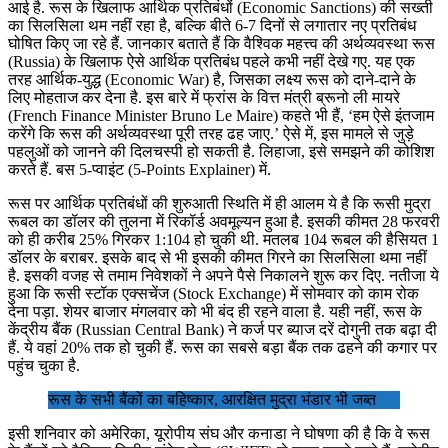
आई है. रूस के खिलाफ आर्थिक प्रतिबंधों (Economic Sanctions) की सख्ती
का सिलसिला थम नहीं रहा है, बल्कि बीते 6-7 दिनों से लगातार नए प्रतिबंध
घोषित किए जा रहे हैं. जानकार बताते हैं कि वैश्विक महत्त्व की अर्थव्यवस्था रूस
(Russia) के खिलाफ ऐसे आर्थिक प्रतिबंध पहले कभी नहीं देखे गए. यह एक
तरह आर्थिक-युद्ध (Economic War) है, जिसका लक्ष्य रूस को दाने-दाने के
लिए मोहताज कर देना है. इस बारे में फ्रांस के वित्त मंत्री ब्रूनो ली मायरे
(French Finance Minister Bruno Le Maire) कहते भी हैं, ‘हम ऐसे इंतजाम
करेंगे कि रूस की अर्थव्यवस्था पूरी तरह ढह जाए.’ ऐसे में, इस मामले से जुड़े
पहलुओं को जानने की दिलचस्पी हो सकती है. लिहाजा, इसे समझने की कोशिश
करते हैं. बस 5-प्वाइंट (5-Points Explainer) में.
रूस पर आर्थिक प्रतिबंधों की शुरुआती स्थिति में ही आलम ये है कि रूसी मुद्रा
रूबल का डॉलर की तुलना में रिकॉर्ड अवमूल्यन हुआ है. इसकी कीमत 28 फरवरी
को ही करीब 25% गिरकर 1:104 हो चुकी थी. मतलब 104 रूबल की हैसियत 1
डॉलर के बराबर. इसके बाद से भी इसकी कीमत गिरने का सिलसिला थमा नहीं
है. इसकी वजह से तमाम निवेशकों ने अपने पैसे निकालने शुरू कर दिए. नतीजा ये
हुआ कि रूसी स्टॉक एक्सचेंज (Stock Exchange) में सोमवार को काम रोक
देना पड़ा. शेयर बाजार मंगलवार को भी बंद ही रहने वाला है. यही नहीं, रूस के
केंद्रीय बैंक (Russian Central Bank) ने कर्ज पर ब्याज दरें दोगुनी तक बढ़ा दी
हैं. ये वहां 20% तक हो चुकी हैं. रूस का सबसे बड़ा बैंक तक ढहने की कगार पर
पहुंच चुका है.
रूस के सभी बैंकों का बहिष्कार, आरक्षित मुद्रा भंडार भी जब्त
इसी शनिवार को अमेरिका, यूरोपीय संघ और कनाडा ने घोषणा की है कि वे रूस