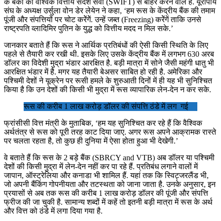
के बैंकों को वैश्विक वित्तीय संदेश सेवा (SWIFT) से बाहर करने वाले हैं. यूरोपीय
संघ के अध्यक्ष उर्सुला वोन डेर लेयेन ने कहा, ‘हम रूस के केंद्रीय बैंक की तमाम
पूंजी और संपत्तियों पर चोट करेेंगेें. उन्हें जब्त (Freezing) करेेंगें ताकि उनसे
राष्ट्रपति व्लादिमिर पुतिन के युद्ध को वित्तीय मदद न मिल सके.’
जानकार बताते हैं कि रूस ने आर्थिक प्रतिबंधों की ऐसी किसी स्थिति के लिए
पहले से तैयारी कर रखी थी. इसके लिए उसके केंद्रीय बैंक में लगभग 630 अरब
डॉलर का विदेशी मुद्रा भंडार आरक्षित है. बड़ी मात्रा में सोने जैसी महंगी धातु भी
आरक्षित भंडार में है. मगर यह तैयारी बेअसर साबित हो रही है. अमेरिका और
पश्चिमी देशों ने यूक्रेन पर रूसी हमले के शुरुआती दिनों में ही यह भी सुनिश्चित
किया है कि उन देशों की किसी भी मुद्रा में रूस व्यापारिक लेन-देन न कर सके.
रूस की करीब 1 लाख करोड़ डॉलर की संपत्ति ठंडे में लग गई
फ्रांसीसी वित्त मंत्री के मुताबिक, ‘हम यह सुनिश्चित कर रहे हैं कि वैश्विक
अर्थतंत्र से रूस को पूरी तरह काट दिया जाए. अगर रूस अपने आक्रामक रास्ते
पर चलता रहता है, तो कुछ ही दुनिया में ऐसा होता हुआ भी देखेगी.’
वे बताते हैं कि रूस के 2 बड़े बैंक (SBRCY and VTB) अब डॉलर या पश्चिमी
देशों की किसी मुद्रा में लेन-देन नहीं कर पा रहे हैं. प्रतिबंध लगाने वालों में
जापान, ऑस्ट्रेलिया और कनाडा भी शामिल हैं. यहां तक कि स्विट्जरलैंड भी,
जो अपनी बैंकिंग गोपनीयता और तटस्थता को जाना जाता है. उनके अनुसार, इन
प्रयासों से अब तक रूस की करीब 1 लाख करोड़ डॉलर की पूंजी और संपत्ति
फ्रीज की जा चुकी है. सामान्य शब्दों में कहें तो इतनी बड़ी मात्रा में रूस के अर्थ
और वित्त को ठंडे में लगा दिया गया है.