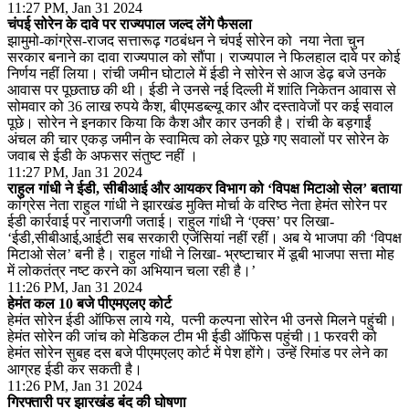
11:27 PM, Jan 31 2024
चंपई सोरेन के दावे पर राज्यपाल जल्द लेंगे फैसला
झामुमो-कांग्रेस-राजद सत्तारूढ़ गठबंधन ने चंपई सोरेन को नया नेता चुन
सरकार बनाने का दावा राज्यपाल को सौंपा। राज्यपाल ने फिलहाल दावे पर कोई
निर्णय नहीं लिया। रांची जमीन घोटाले में ईडी ने सोरेन से आज डेढ़ बजे उनके
आवास पर पूछताछ की थी। ईडी ने उनसे नई दिल्ली में शांति निकेतन आवास से
सोमवार को 36 लाख रुपये कैश, बीएमडब्ल्यू कार और दस्तावेजों पर कई सवाल
पूछे। सोरेन ने इनकार किया कि कैश और कार उनकी है। रांची के बड़गाईं
अंचल की चार एकड़ जमीन के स्वामित्व को लेकर पूछे गए सवालों पर सोरेन के
जवाब से ईडी के अफसर संतुष्ट नहीं ।
11:27 PM, Jan 31 2024
राहुल गांधी ने ईडी, सीबीआई और आयकर विभाग को ‘विपक्ष मिटाओ सेल’ बताया
कांग्रेस नेता राहुल गांधी ने झारखंड मुक्ति मोर्चा के वरिष्ठ नेता हेमंत सोरेन पर
ईडी कार्रवाई पर नाराजगी जताई। राहुल गांधी ने ‘एक्स’ पर लिखा-
‘ईडी,सीबीआई,आईटी सब सरकारी एजेंसियां नहीं रहीं। अब ये भाजपा की ‘विपक्ष
मिटाओ सेल’ बनी है। राहुल गांधी ने लिखा- भ्रष्टाचार में डूबी भाजपा सत्ता मोह
में लोकतंत्र नष्ट करने का अभियान चला रही है।’
11:26 PM, Jan 31 2024
हेमंत कल 10 बजे पीएमएलए कोर्ट
हेमंत सोरेन ईडी ऑफिस लाये गये, पत्नी कल्पना सोरेन भी उनसे मिलने पहुंची।
हेमंत सोरेन की जांच को मेडिकल टीम भी ईडी ऑफिस पहुंची।1 फरवरी को
हेमंत सोरेन सुबह दस बजे पीएमएलए कोर्ट में पेश होंगे। उन्हें रिमांड पर लेने का
आग्रह ईडी कर सकती है।
11:26 PM, Jan 31 2024
गिरफ्तारी पर झारखंड बंंद की घोषणा