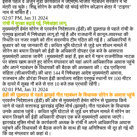
इससे पहले वे अर्जुन मुंडा कार्यकाल में जेएमएम-भाजपा गठबंधन सरकार में भी
मंत्री रह चुके। शिबू सोरेन के करीबी रहे चंपई सोरेन कोल्हान क्षेत्र में ‘टाइगर’
नाम से चर्चित हैं।
02:07 PM, Jan 31 2024
रांची में सुरक्षा बढ़ाई गई, निषेधाज्ञा लागू
मुख्यमंत्री हेमंत सोरेन से प्रवर्तन निदेशालय (ईडी) की पूछताछ से पहले रांची के
प्रमुख इलाकों में निषेधाज्ञा लागू हो गई है और राजधानी में कानून-व्यवस्था की
स्थिति पर नजर रखने को तीन सदस्यीय टीम गठित की गई है। अधिकारियों ने
बुधवार को यह जानकारी दी।कथित भूमि घोटाले से जुड़े धन शोधन मामले में
सोरेन का बयान लिखने को ईडी के अधिकारी दोपहर एक बजे के आसपास
मुख्यमंत्री आवास जायेंगें ।मुख्यमंत्री कहां हैं, इस बारे में गहन राजनीतिक नाटक
पर संशय खत्म करते हुए सोरेन मंगलवार को यहां अपने आधिकारिक आवास पहुंचे
और अपने गठबंधन के विधायकों की बैठक की अध्यक्षता की। दंड प्रक्रिया
संहिता (सीआरपीसी) की धारा 144 में निषेधाज्ञा आदेश मुख्यमंत्री आवास,
राजभवन और डोरंडा स्थित ईडी कार्यालय सहित प्रमुख स्थानों पर 100 मीटर
के दायरे में सुबह नौ बजे से रात 10 बजे तक प्रभावी रहेंगी।
02:01 PM, Jan 31 2024
ईडी की पूछताछ से पहले झामुमो नीत गठबंधन के विधायक सोरेन के आवास पहुंचे
प्रवर्तन निदेशालय (ईडी) की ओर से मुख्यमंत्री हेमंत सोरेन से पूछताछ किये
जाने से पहले सत्तारूढ़ झारखंड मुक्ति मोर्च (झामुमो) नीत गठबंधन के विधायक
उनके आवास पहुंचे। कथित भूमि घोटाले से जुड़े धन शोधन मामले में सोरेन का
बयान लिखने को ईडी अधिकारी दोपहर एक बजे मुख्यमंत्री आवास जाएंगे।
झारखंड मुक्ति मोर्चा के कार्यकारी अध्यक्ष के रांची में अपने आधिकारिक आवास
पहुंचने और विधायकों से बैठक करने के साथ ही यह अनिश्चिता भी दूर हो गई थी
कि वह मंगलवार को कहां थे।