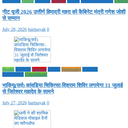
Education
Health
National
Political
society
TECHNOLOGY
Uttara
नीट यूजी 2026 उत्तीर्ण हिमाद्री महरा को कैबिनेट मंत्री गणेश जोशी
से सम्मान
July 28, 2026
harinayak
0
Health
National
Political
society
Spirituality
UTTAR
PRADESH
Uttarakhand
भाकियू(सर्व) कांवडिया चिकित्सा-विश्राम शिविर लगायेगा 31 जुलाई
से जितेश्वर महादेव के सामने
July 27, 2026
harinayak
0