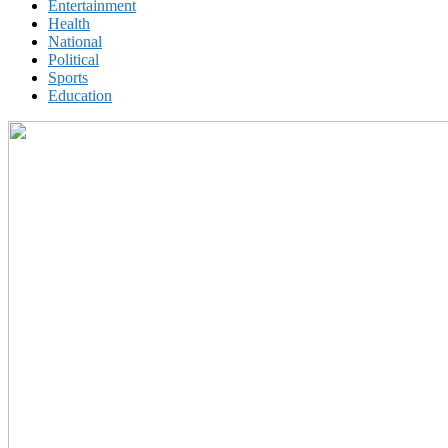
Entertainment
Health
National
Political
Sports
Education