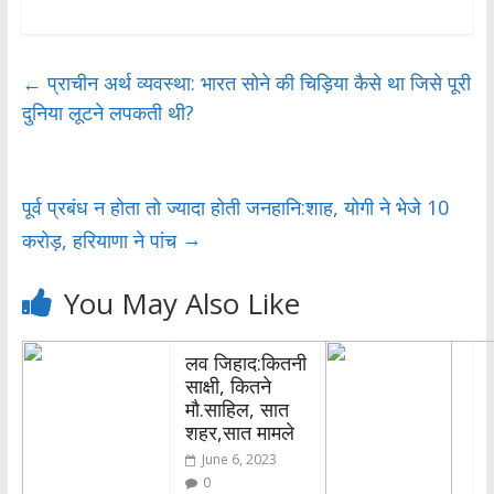
ac
w
h
h
e
itt
at
ar
b
er
s
e
←
प्राचीन अर्थ व्यवस्था: भारत सोने की चिड़िया कैसे था जिसे पूरी
दुनिया लूटने लपकती थी?
o
A
o
p
k
p
पूर्व प्रबंध न होता तो ज्यादा होती जनहानि:शाह, योगी ने भेजे 10
→
करोड़, हरियाणा ने पांच
You May Also Like
लव जिहाद:कितनी
साक्षी, कितने
मौ.साहिल, सात
शहर,सात मामले
June 6, 2023
0