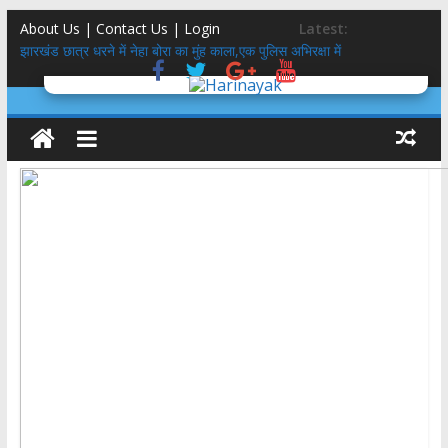
About Us | Contact Us |
Login
Latest:
झारखंड छात्र धरने में नेहा बोरा का मुंह काला,एक पुलिस अभिरक्षा में
तीलू रौतेली पुरस्कार 51 हजार से 75 हजार, आंगनबाड़ी कार्यकत्री पुरस्कार 51
हजार से 61 हजार: मुमं धामी
मिलेनियल्स गंवाने वाली कांग्रेस साध पायेगी GEN-Z?
5 स्टार होटल,बासी दूध,फंफूद लगी सब्ज़ियां, शाकाहार-मांसाहार गड्ड-मड्ड….
Social Media KYC : सोशल मीडिया के केवाईसी होने से क्या रुक सकते हैं
अपराध?