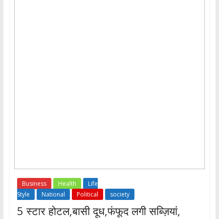
Business
Health
Life
Style
National
Political
society
5 स्टार होटल,बासी दूध,फंफूद लगी सब्ज़ियां,