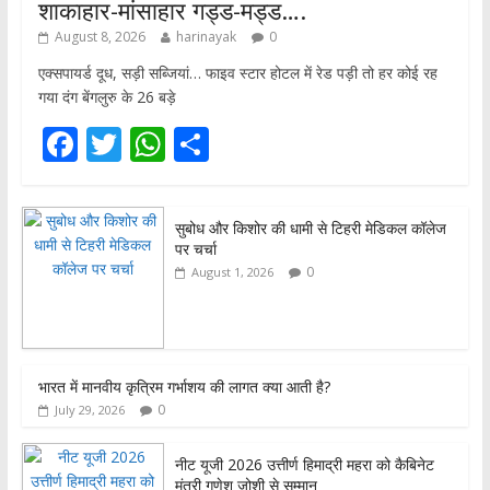
शाकाहार-मांसाहार गड्ड-मड्ड….
August 8, 2026
harinayak
0
एक्सपायर्ड दूध, सड़ी सब्जियां… फाइव स्टार होटल में रेड पड़ी तो हर कोई रह
गया दंग बेंगलुरु के 26 बड़े
F
T
W
S
ac
w
h
h
e
itt
at
ar
सुबोध और किशोर की धामी से टिहरी मेडिकल कॉलेज
b
er
s
e
पर चर्चा
o
A
0
August 1, 2026
o
p
k
p
भारत में मानवीय कृत्रिम गर्भाशय की लागत क्या आती है?
0
July 29, 2026
नीट यूजी 2026 उत्तीर्ण हिमाद्री महरा को कैबिनेट
मंत्री गणेश जोशी से सम्मान