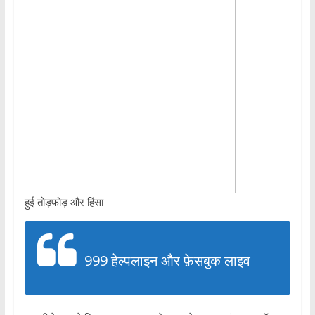
हुई तोड़फोड़ और हिंसा
999 हेल्पलाइन और फ़ेसबुक लाइव