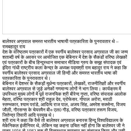
बालेश्वर अग्रवाल समस्त भारतीय भाषायी पत्रकारिता के पुनरावतार थे –
रामबहादुर राय
देश के वरिष्ठतम पत्रकारों में एक स्वर्गीय बालेश्वर प्रसाद अग्रवाल जी का जन्म
शताब्दी वर्ष के अवसर पर आयोजित एक बेबिनार में देश के सैकडों वरिष्ठ लेखकों
एवं पत्रकारों के बीच हिन्दुस्थान समाचार मीडिया ग्रुप के समूह संपादक एवं
इंदिरा गांधी राष्ट्रीय कला केन्द्र के अध्यक्ष पद्मश्री राम बहादुर राय ने कहा कि
स्वर्गीय बालेश्वर प्रसाद अग्रवाल जी हिन्दी और समस्त भारतीय भाषा की
पत्रकारिता के पुनरावतार थे।
बेबिनार में देशभर के सैकड़ों मूर्धन्य पत्रकारों, लेखकों, राजनीतिज्ञों और स्वर्गीय
बालेश्वर अग्रवाल से जुड़े अनेकों गणमान्य लोगों ने भाग लिया। कार्यक्रम में
उपस्थित मुख्य लोगों में पूर्व राजनयिक श्री बीरेन्द गुप्ता, वरिष्ठ संपादक आलोक
मेहता, वरिष्ठ पत्रकार श्री राहुल देव, प्रोफेसर. गोपाल अरोरा, मराठी
स्तम्भकार, श्याम परांडे, आदित्य राज पाल, अजय सिंह, अमरेश सक्सेना, विजय
जौली, गौरसन्स के चेयरमैन बी० एल0 गौड़, वरिष्ठ पत्रकार तरूण विजय,
जितेन्द्र तिवारी आदि प्रमुख थे।
श्री राय ने कहा कि वैसे तो बालेश्वर अग्रवाल बनारस हिन्दू विश्वविद्यालय के
मेकेनिकल इंजीनियर थे, लेकिन यह कहना उचित नहीं होगा कि बालेश्वर जी ने
मात्र 1956 से 1982 तक ही हिन्दुस्थान समाचार का संचालन किया और उसी