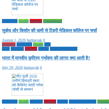
Education
Health
Political
Uttarakhand
सुबोध और किशोर की धामी से टिहरी मेडिकल कॉलेज पर चर्चा
August 1, 2026
harinayak
0
Business
Education
Health
Life
Style
National
Political
society
TECHNOLOGY
भारत में मानवीय कृत्रिम गर्भाशय की लागत क्या आती है?
July 29, 2026
harinayak
0
Education
Health
National
Political
society
TECHNOLOGY
Uttara