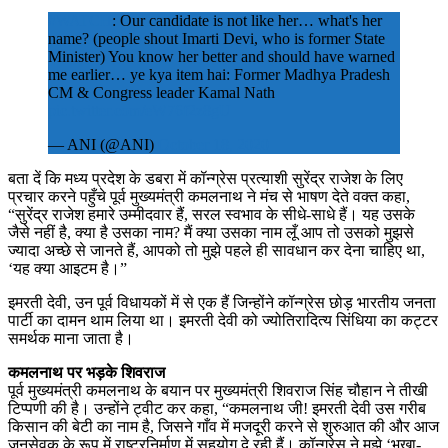
#WATCH
: Our candidate is not like her… what's her
name? (people shout Imarti Devi, who is former State
Minister) You know her better and should have warned
me earlier… ye kya item hai: Former Madhya Pradesh
CM & Congress leader Kamal Nath
pic.twitter.com/eW76f2z8gU
— ANI (@ANI)
October 18, 2020
बता दें कि मध्य प्रदेश के डबरा में कॉन्ग्रेस प्रत्याशी सुरेंद्र राजेश के लिए
प्रचार करने पहुँचे पूर्व मुख्यमंत्री कमलनाथ ने मंच से भाषण देते वक्त कहा,
“सुरेंद्र राजेश हमारे उम्मीदवार हैं, सरल स्वभाव के सीधे-साधे हैं। यह उसके
जैसे नहीं है, क्या है उसका नाम? मैं क्या उसका नाम लूँ आप तो उसको मुझसे
ज्यादा अच्छे से जानते हैं, आपको तो मुझे पहले ही सावधान कर देना चाहिए था,
‘यह क्या आइटम है।”
इमरती देवी, उन पूर्व विधायकों में से एक हैं जिन्होंने कॉन्ग्रेस छोड़ भारतीय जनता
पार्टी का दामन थाम लिया था। इमरती देवी को ज्योतिरादित्य सिंधिया का कट्टर
समर्थक माना जाता है।
कमलनाथ पर भड़के शिवराज
पूर्व मुख्यमंत्री कमलनाथ के बयान पर मुख्यमंत्री शिवराज सिंह चौहान ने तीखी
टिप्पणी की है। उन्होंने ट्वीट कर कहा, “कमलनाथ जी! इमरती देवी उस गरीब
किसान की बेटी का नाम है, जिसने गाँव में मजदूरी करने से शुरुआत की और आज
जनसेवक के रूप में राष्ट्रनिर्माण में सहयोग दे रही हैं। कॉन्ग्रेस ने मुझे ‘भूखा-