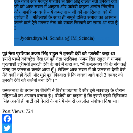
एक गरीब और मजदूर परिवार से आगे आईं दलित नेता इमरती देवी
जी को आज डबरा में आइटम और जलेबी कहना अत्यंत निंदनीय
और आपत्तिजनक है – ये कमलनाथ जी की मानसिकता को भी
दर्शाता है। महिलाओं के साथ ही समूचे दलित समाज का अपमान
करने वाले ऐसे मगरूर नेता को सबक सिखाने का समय आ गया है
I
pic.twitter.com/ipz2jCYkOV
— Jyotiraditya M. Scindia (@JM_Scindia)
October 18,
2020
पूर्व नेता प्रतिपक्ष अजय सिंह राहुल ने इमरती देवी को ‘जलेबी’ कहा था
इससे पहले कॉन्ग्रेस नेता एवं पूर्व नेता प्रतिपक्ष अजय सिंह राहुल ने भाजपा
प्रत्याशी श्रीमती इमरती देवी के बारे में कहा था, “मैं कमलनाथ जी के संग कई
जगह पर जनसभा करके आया हूँ। लेकिन आज डबरा में जो जनसभा देखी वैसे
मैंने कहीं नहीं देखी और मुझे पूरा विश्वास है कि जनता आने वाले 3 नवंबर को
इमरती देवी को जलेबी बना देगी।”
कमलनाथ के बयान पर बीजेपी ने विरोध जताया है और इसे नवरात्र के दौरान
महिलाओं का अपमान बताया है। बीजेपी का कहना है कि इससे पहले दिग्विजय
सिंह अपनी ही पार्टी की नेत्री के बारे में मंच से अश्लील संबोधन दिया था।
Post Views:
724
Facebook