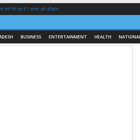
या क्यों गिर रहा है ? कारण और इतिहास
 : सोशल मीडिया के केवाईसी होने से क्या रुक सकते हैं अपराध?
ें नेहा बोरा का मुंह काला,एक पुलिस अभिरक्षा में
 गठन:
स्कार करने वाले आश्रम ने बेटियों के 5100₹ भी लौटाये
ADESH
BUSINESS
ENTERTAINMENT
HEALTH
NATIONA