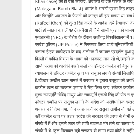
Khan case) को ही देख लीजिए, अदालत के एक फैसले के बाद कफील
(Malegaon Bomb Blast) धमाके में आरोपी प्रज्ञा सिंह ठाकु
और जिन्होंने अदालत के फैसले को कानून की हार बताया था. बत
(Kafeel Khan) को तुरंत रिहा करने के आदेश दिये हैं.भाजपा व
पार्टी ही ज्वाइन कर लें.यह ठीक वैसा ही जैसे साध्वी प्रज्ञा क
एनआरसी (NRC) के विरोध के दौरान अलीगढ़ विश्वविद्यालय में 13
प्रदेश पुलिस (UP Police) ने गिरफ्तार किया था.वेे यूनिवर्ससिट
चलाना है.इस कार्यक्रम के बाद अलीगढ़ में जमकर प्रदर्शन ह
दिल्ली में कपिल मिश्रा के भाषण को भड़काऊ मान रहे थे,उन्होंन
साध्वी प्रज्ञा को आतंकी कहने वालों का डॉक्टर कफील को बेगुना
न्यायालय ने डॉक्टर कफील ख़ान पर रासुका लगाने संबंधी जिलाध
है.डॉक्टर कफील खान मामले में सरकार ने दुबारा रासुका की अवधि
कफील खान को तत्काल प्रभाव में रिहा किया जाए. डॉक्टर कफील
मुख्य न्यायमूर्ति गोविंद माथुर और न्यायमूर्ति एसडी सिंह की पीठ न
डॉक्टर कफील पर रासुका लगाने के आदेश को असंवैधानिक करार दे
अवसर नहीं दिया गया, जिन आशंकाओं पर रासुका तामील की गई उसस
वहीं कफील खान पर उत्तर प्रदेश की सरकार की तरफ से ये भी आरोप
संपर्क में हैं और इससे शहर की शांति व्यवस्था भंग होने का खतरा ह
संपर्क में थे. कुल मिलाकर यूपी सरकार वो तमाम तथ्य कोर्ट में नही