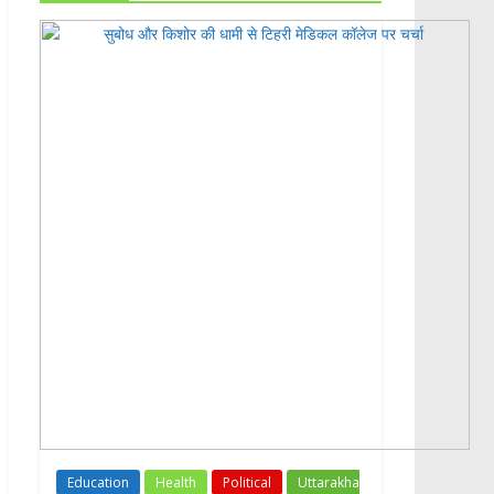
Education
Health
Political
Uttarakha