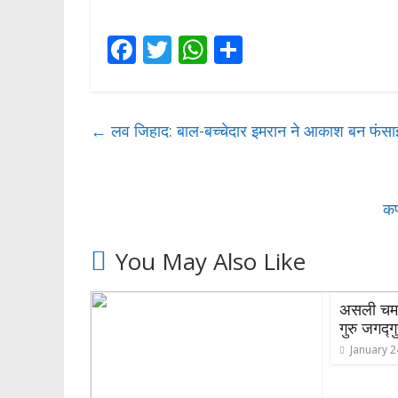
F
T
W
S
ac
w
h
h
e
itt
at
ar
b
er
s
e
←
लव जिहाद: बाल-बच्चेदार इमरान ने आकाश बन फंसाई 
o
A
o
p
कर
k
p
You May Also Like
असली चमत्क
गुरु जगद्गु
January 2