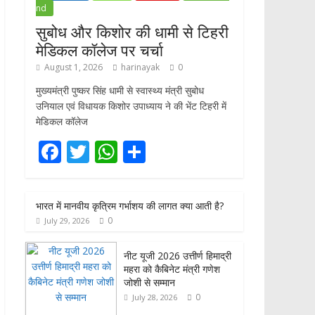
nd
सुबोध और किशोर की धामी से टिहरी
मेडिकल कॉलेज पर चर्चा
August 1, 2026
harinayak
0
मुख्यमंत्री पुष्कर सिंह धामी से स्वास्थ्य मंत्री सुबोध
उनियाल एवं विधायक किशोर उपाध्याय ने की भेंट टिहरी में
मेडिकल कॉलेज
F
T
W
S
ac
w
h
h
e
itt
at
ar
भारत में मानवीय कृत्रिम गर्भाशय की लागत क्या आती है?
b
er
s
e
0
July 29, 2026
o
A
o
p
नीट यूजी 2026 उत्तीर्ण हिमाद्री
महरा को कैबिनेट मंत्री गणेश
k
p
जोशी से सम्मान
0
July 28, 2026