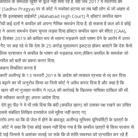
 के समर्थक ख़ुशी से फूले नहीं समा रहे हैं. वहीं जब 2017 में मालेगांव बम
र (Sadhvi Pragya) पर से कोर्ट ने मकोका हटाया था तब यही लोग थे जो आहत थे
ा दें कि इलाहाबाद हाईकोर्ट (Allahabad High Court) ने डॉक्टर कफील खान
िरोधी कई दलों ने कफील को अपना नैतिक समर्थन दिया है. हो सकता है कल को वे कोई
ो भाजपा ने अपना समर्थन देकर चुनाव लड़वा दिया.डॉक्टर कफील खान को सीएए (CAA),
 दिसंबर 2019 को कथित रूप से भावना भड़काने वाले भाषण देने के आरोप में उत्तर
ी गेेेट पर कह रहे थे कि देश के 25 करोड़ मुसलमान इकट्ठा होकर बताएंगे कि देश कैसे
ुआ.पुलिस प्रशासन ने कफील के भाषण को भड़काऊ माना,लेकिन कफील के समर्थक जो
े कफील को बली का बकरा करार दिया.
ह कहना विचलित करता है
िकारी अलीगढ़ के 13 फरवरी 2019 के आदेश को तत्काल प्रभाव से रद्द कर दिया
 बढ़ाने का भी अनुरोध किया था जिसे कोर्ट ने अवैध करार दिया है और कहा है कि
 खान की मां नुजहत परवीन ने NSA की कार्रवाई केे खिलाफ याचिका दाखिल की थी.
े इसे स्वीकार करते हुए अपना आदेश दिया.
ते हुए पीठ ने ये भी तर्क दिया कि बंदी (कफ़ील ख़ान) को उसका पक्ष रखने का उचित
े संबंधित लिखित दस्तावेज उसे मुहैया नहीं कराए गए.
 लगा था कि वो जेल में होने के बावजूद अलीगढ़ मुस्लिम यूनिवर्सिटी के छात्रों के
ै. कोर्ट ने कहा कि ऐसा कोई साक्ष्य नहीं दिया गया है कि कफील छात्रों से किस प्रकार से
ं दे पाई जिससे ये आशंका जताई जा सके कि वो शांति व्यवस्था को प्रभावित कर रहे हैं