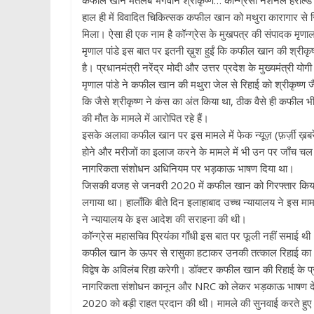
कफील खान मतलब भगवान श्रीकृष्ण… कॉन्ग्रेसी नेशनल हेराल्ड क
हाल ही में विवादित चिकित्सक कफील खान को मथुरा कारागार से र
मिला। ऐसा ही एक नाम है कॉन्ग्रेस के मुखपत्र की संपादक मृणाल
मृणाल पांडे इस बात पर इतनी ख़ुश हुईं कि कफील खान की श्रीकृष्
है। प्रधानमंत्री नरेंद्र मोदी और उत्तर प्रदेश के मुख्यमंत्री य
मृणाल पांडे ने कफील खान की मथुरा जेल से रिहाई को श्रीकृष्ण ज
कि जैसे श्रीकृष्ण ने कंस का अंत किया था, ठीक वैसे ही कफील भी बच
की मौत के मामले में आरोपित रहे हैं।
इसके अलावा कफील खान पर इस मामले में फेक न्यूज़ (फ़र्ज़ी ख़बर
होने और मरीजों का इलाज करने के मामले में भी उन पर जाँच चल र
नागरिकता संशोधन अधिनियम पर भड़काऊ भाषण दिया था।
जिसकी वजह से जनवरी 2020 में कफील खान को गिरफ्तार किया ग
लगाया था। हालाँकि बीते दिन इलाहाबाद उच्च न्यायालय ने इस माम
ने न्यायालय के इस आदेश की सराहना की थी।
कॉन्ग्रेस महासचिव प्रियंका गाँधी इस बात पर फूली नहीं समाई थी
कफील खान के ऊपर से रासुका हटाकर उनकी तत्काल रिहाई का 
विद्वेष के अविलंब रिहा करेगी। डॉक्टर कफील खान की रिहाई के प्रय
नागरिकता संशोधन कानून और NRC को लेकर भड़काऊ भाषण देने के
2020 को बड़ी राहत प्रदान की थी। मामले की सुनवाई करते हुए 