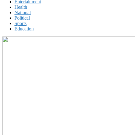
Entertainment
Health
National
Political
Sports
Education