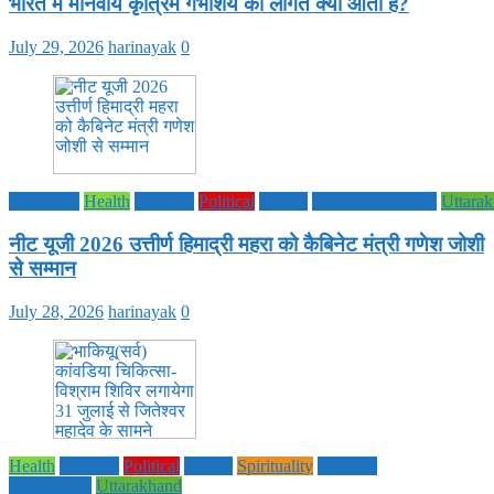
भारत में मानवीय कृत्रिम गर्भाशय की लागत क्या आती है?
July 29, 2026
harinayak
0
Education
Health
National
Political
society
TECHNOLOGY
Uttara
नीट यूजी 2026 उत्तीर्ण हिमाद्री महरा को कैबिनेट मंत्री गणेश जोशी
से सम्मान
July 28, 2026
harinayak
0
Health
National
Political
society
Spirituality
UTTAR
PRADESH
Uttarakhand