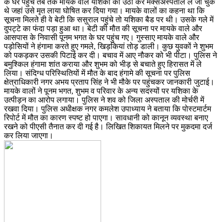
के घर पहुंचे तब तक मायके वाले यशिका को उठा कर मैक्सअस्पताल ले जा चुके
थे जहां उसे मृत लाया घोषित कर दिया गया। मायके वालों का कहना था कि
सूचना मिलते ही वे बेटी कि ससुराल पहुंचे तो यशिका बैड पर थी। उसके गले में
दुपट्टे का फंदा पड़ा हुआ था। बेटी की मौत की सूचना पर मायके वाले और
आसपास के निवासी पूनम भगत के घर पहुंच गए। गुस्साए मायके वाले और
पड़ोसियों ने हंगामा करते हुए गमले, खिड़कियां तोड़ डाली। कुछ युवकों ने शुभम
को पकड़कर उसकी पिटाई कर दी। बचाव में आए नौकर को भी पीटा। पुलिस ने
बमुश्किल हंगामा शांत कराया और शुभम को भीड़ से बचाते हुए हिरासत में ले
लिया। संदिग्ध परिस्थितियों में मौत के बाद हंगामे की सूचना पर पुलिस
क्षेत्राधिकारी नगर अभय प्रताप सिंह ने भी मौके पर पहुंचकर जानकारी जुटाई।
मायके वालों ने पूनम भगत, शुभम व परिवार के अन्य सदस्यों पर यशिका के
उत्पीड़न का आरोप लगाया। पुलिस ने शव को जिला अस्पताल की मोर्चरी में
रखवा दिया। पुलिस अधीक्षक नगर कमलेश उपाध्याय ने बताया कि पोस्टमार्टम
रिपोर्ट में मौत का कारण स्पष्ट हो पाएगा। सावधानी को कानून व्यवस्था बनाए
रखने को पीएसी तैनात कर दी गई है। लिखित शिकायत मिलने पर मुकदमा दर्ज
कर लिया जाएगा।