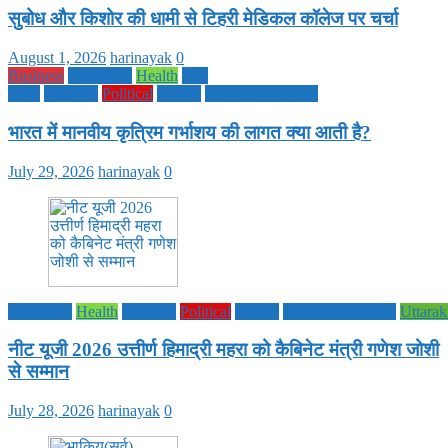
सुबोध और किशोर की धामी से टिहरी मेडिकल कॉलेज पर चर्चा
August 1, 2026
harinayak
0
Business
Education
Health
Life
Style
National
Political
society
TECHNOLOGY
भारत में मानवीय कृत्रिम गर्भाशय की लागत क्या आती है?
July 29, 2026
harinayak
0
Education
Health
National
Political
society
TECHNOLOGY
Uttara
नीट यूजी 2026 उत्तीर्ण हिमाद्री महरा को कैबिनेट मंत्री गणेश जोशी
से सम्मान
July 28, 2026
harinayak
0