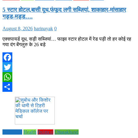
5 स्टार होटल,बासी दूध,फंफूद लगी सब्ज़ियां, शाकाहार-मांसाहार
गड्ड-मड्ड….
August 8, 2026
harinayak
0
एक्सपायर्ड दूध, सड़ी सब्जियां… फाइव स्टार होटल में रेड पड़ी तो हर कोई रह
गया दंग बेंगलुरु के 26 बड़े
Facebook
Twitter
WhatsApp
Share
Education
Health
Political
Uttarakhand