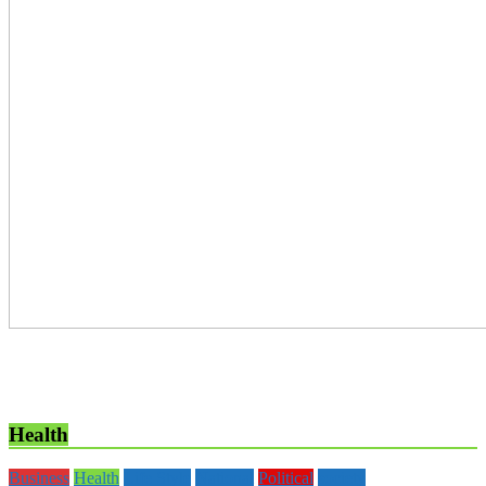
Health
Business
Health
Life Style
National
Political
society