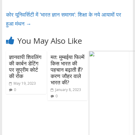
o
p
k
p
कोर यूनिवर्सिटी में ‘भारत ज्ञान समागम’: शिक्षा के नये आयामों पर
→
हुआ मंथन
You May Also Like
ज्ञानवापी शिवलिंग
मत: मुम्बईया फिल्में
की कार्बन डेटिंग
किस भारत की
पर सुप्रीम कोर्ट
पहचान बढ़ाती हैं?
की रोक
करण जौहर वाले
भारत की?
May 19, 2023
0
January 8, 2023
0