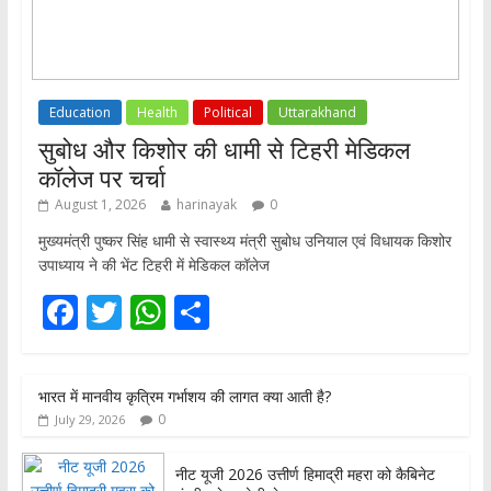
Education
Health
Political
Uttarakhand
सुबोध और किशोर की धामी से टिहरी मेडिकल
कॉलेज पर चर्चा
August 1, 2026
harinayak
0
मुख्यमंत्री पुष्कर सिंह धामी से स्वास्थ्य मंत्री सुबोध उनियाल एवं विधायक किशोर
उपाध्याय ने की भेंट टिहरी में मेडिकल कॉलेज
F
T
W
S
ac
w
h
h
e
itt
at
ar
भारत में मानवीय कृत्रिम गर्भाशय की लागत क्या आती है?
b
er
s
e
0
July 29, 2026
o
A
o
p
नीट यूजी 2026 उत्तीर्ण हिमाद्री महरा को कैबिनेट