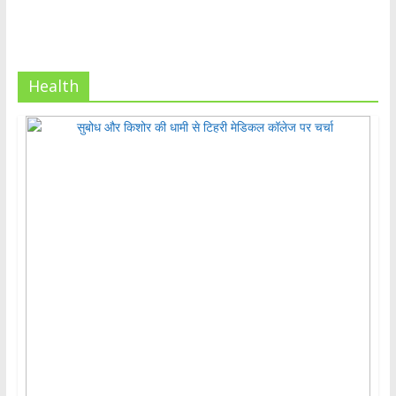
Health