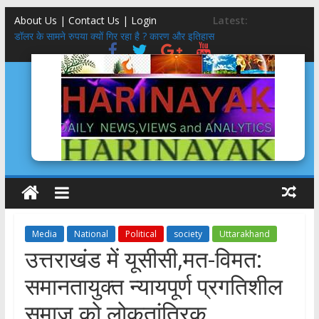
About Us | Contact Us |
Login
Latest:
डॉलर के सामने रुपया क्यों गिर रहा है ? कारण और इतिहास
Social Media KYC : सोशल मीडिया के केवाईसी होने से क्या रुक सकते हैं
अपराध?
झारखंड छात्र धरने में नेहा बोरा का मुंह काला,एक पुलिस अभिरक्षा में
उत्तराखंड कांग्रेस गठन:
गुप्ता का अंतिम संस्कार करने वाले आश्रम ने बेटियों के 5100₹ भी लौटाये
Media
National
Political
society
Uttarakhand
उत्तराखंड में यूसीसी,मत-विमत:
समानतायुक्त न्यायपूर्ण प्रगतिशील
समाज को लोकतांत्रिक