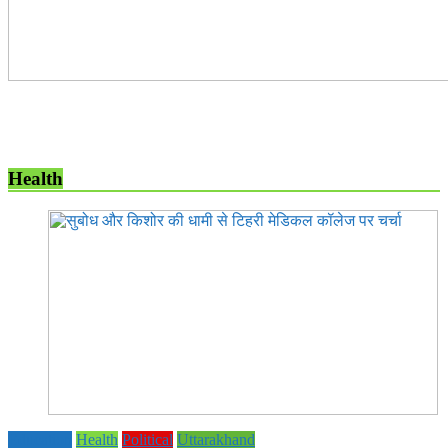
Health
Education
Health
Political
Uttarakhand