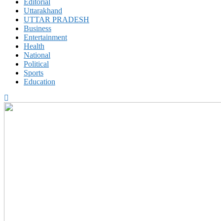
Editorial
Uttarakhand
UTTAR PRADESH
Business
Entertainment
Health
National
Political
Sports
Education