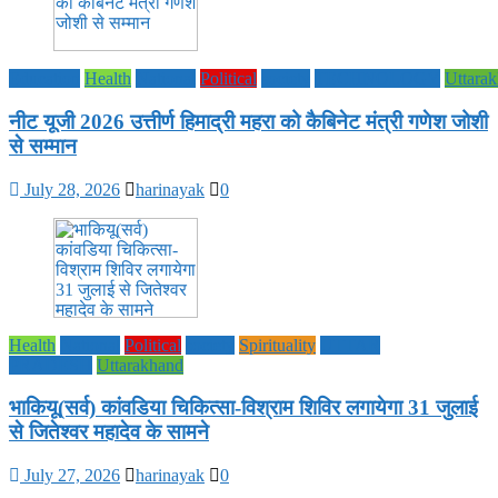
Education
Health
National
Political
society
TECHNOLOGY
Uttara
नीट यूजी 2026 उत्तीर्ण हिमाद्री महरा को कैबिनेट मंत्री गणेश जोशी
से सम्मान
July 28, 2026
harinayak
0
Health
National
Political
society
Spirituality
UTTAR
PRADESH
Uttarakhand
भाकियू(सर्व) कांवडिया चिकित्सा-विश्राम शिविर लगायेगा 31 जुलाई
से जितेश्वर महादेव के सामने
July 27, 2026
harinayak
0