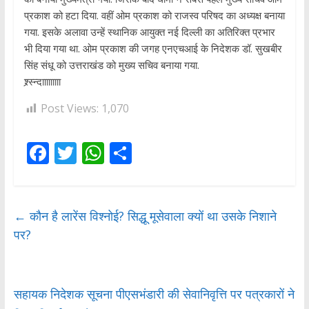
प्रकाश को हटा दिया. वहीं ओम प्रकाश को राजस्व परिषद का अध्यक्ष बनाया
गया. इसके अलावा उन्हें स्थानिक आयुक्त नई दिल्ली का अतिरिक्त प्रभार
भी दिया गया था. ओम प्रकाश की जगह एनएचआई के निदेशक डॉ. सुखबीर
सिंह संधू को उत्तराखंड को मुख्य सचिव बनाया गया.
श्र्स्न्दााााााााा
Post Views:
1,070
F
T
W
S
ac
w
h
h
e
itt
at
ar
b
er
s
e
←
कौन है लारेंस विश्नोई? सिद्धू मूसेवाला क्यों था उसके निशाने
पर?
o
A
o
p
k
p
सहायक निदेशक सूचना पीएसभंडारी की सेवानिवृत्ति पर पत्रकारों ने