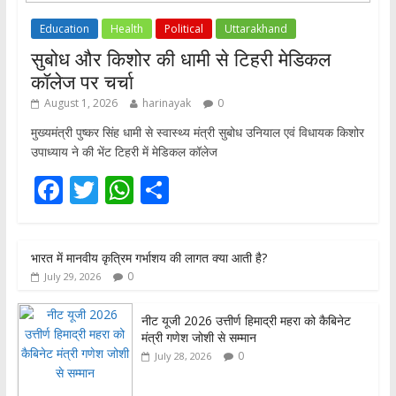
Education
Health
Political
Uttarakhand
सुबोध और किशोर की धामी से टिहरी मेडिकल
कॉलेज पर चर्चा
August 1, 2026
harinayak
0
मुख्यमंत्री पुष्कर सिंह धामी से स्वास्थ्य मंत्री सुबोध उनियाल एवं विधायक किशोर
उपाध्याय ने की भेंट टिहरी में मेडिकल कॉलेज
F
T
W
S
ac
w
h
h
e
itt
at
ar
भारत में मानवीय कृत्रिम गर्भाशय की लागत क्या आती है?
b
er
s
e
0
July 29, 2026
o
A
o
p
नीट यूजी 2026 उत्तीर्ण हिमाद्री महरा को कैबिनेट
मंत्री गणेश जोशी से सम्मान
k
p
0
July 28, 2026