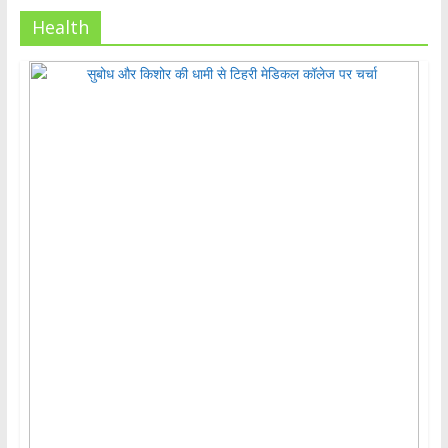
Health