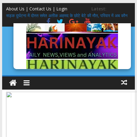
About Us | Contact Us |
Login
Latest:
सड़क दुर्घटना में दोस्त समेत अतीक अहमद के छोटे बेटे की मौत, परिवार में अब कौन
कहां
उत्तराखंड कांग्रेस गठन:
गुप्ता का अंतिम संस्कार करने वाले आश्रम ने बेटियों के 5100₹ भी लौटाये
डॉलर के सामने रुपया क्यों गिर रहा है ? कारण और इतिहास
उत्तराखंड SIR: 24 लाख में से 19 लाख नोटिस BLO से वोटर तक