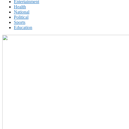
Entertainment
Health
National
Political
Sports
Education