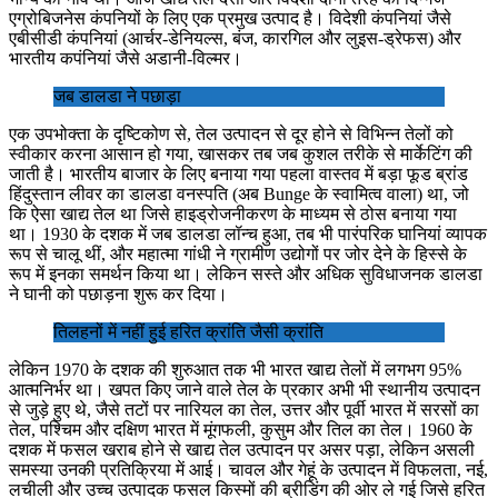
एग्रोबिजनेस कंपनियों के लिए एक प्रमुख उत्पाद है। विदेशी कंपनियां जैसे
एबीसीडी कंपनियां (आर्चर-डेनियल्स, बंज, कारगिल और लुइस-ड्रेफस) और
भारतीय कपंनियां जैसे अडानी-विल्मर।
जब डालडा ने पछाड़ा
एक उपभोक्ता के दृष्टिकोण से, तेल उत्पादन से दूर होने से विभिन्न तेलों को
स्वीकार करना आसान हो गया, खासकर तब जब कुशल तरीके से मार्केटिंग की
जाती है। भारतीय बाजार के लिए बनाया गया पहला वास्तव में बड़ा फूड ब्रांड
हिंदुस्तान लीवर का डालडा वनस्पति (अब Bunge के स्वामित्व वाला) था, जो
कि ऐसा खाद्य तेल था जिसे हाइड्रोजनीकरण के माध्यम से ठोस बनाया गया
था। 1930 के दशक में जब डालडा लॉन्च हुआ, तब भी पारंपरिक घानियां व्यापक
रूप से चालू थीं, और महात्मा गांधी ने ग्रामीण उद्योगों पर जोर देने के हिस्से के
रूप में इनका समर्थन किया था। लेकिन सस्ते और अधिक सुविधाजनक डालडा
ने घानी को पछाड़ना शुरू कर दिया।
तिलहनों में नहीं हुई हरित क्रांति जैसी क्रांति
लेकिन 1970 के दशक की शुरुआत तक भी भारत खाद्य तेलों में लगभग 95%
आत्मनिर्भर था। खपत किए जाने वाले तेल के प्रकार अभी भी स्थानीय उत्पादन
से जुड़े हुए थे, जैसे तटों पर नारियल का तेल, उत्तर और पूर्वी भारत में सरसों का
तेल, पश्चिम और दक्षिण भारत में मूंगफली, कुसुम और तिल का तेल। 1960 के
दशक में फसल खराब होने से खाद्य तेल उत्पादन पर असर पड़ा, लेकिन असली
समस्या उनकी प्रतिक्रिया में आई। चावल और गेहूं के उत्पादन में विफलता, नई,
लचीली और उच्च उत्पादक फसल किस्मों की ब्रीडिंग की ओर ले गई जिसे हरित