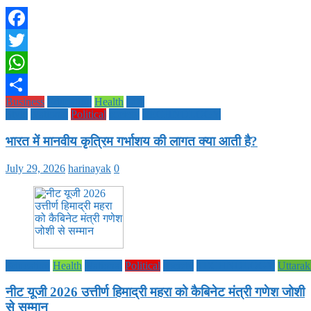
Facebook
Twitter
WhatsApp
Business
Education
Health
Life
Share
Style
National
Political
society
TECHNOLOGY
भारत में मानवीय कृत्रिम गर्भाशय की लागत क्या आती है?
July 29, 2026
harinayak
0
Education
Health
National
Political
society
TECHNOLOGY
Uttara
नीट यूजी 2026 उत्तीर्ण हिमाद्री महरा को कैबिनेट मंत्री गणेश जोशी
से सम्मान