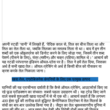
अपनी स्टडी ‘घानी’ में लिखते हैं, ‘वैदिक काल से, तिल का बीज तिला था और
तिल का तेल तैला था, जबकि तिलका का मतलब तिला से था। बाद में इन तीन
शब्दों को एक ऑइलप्रेस को डिनोट करने के लिए जोड़ा गया, जिसमें तीन शब्द
पेशर्ण (पीसने के लिए), यंत्र (मशीन) और चक्र (पहिया) शामिल थे।’ आचार्य की
यह स्टडी परंपरागत इंडियन ऑयल-प्रेस पर है। तिल ने हमें तेल दिया, जिसका
अर्थ है सभी खाद्य तेल। ऑयल-प्रेसिंग से अर्थ है किसी बीज को पीसकर या
क्रश करके तेल निकाला जाना।
खाद्य तेल, एग्रोबिजनेस कंपनियों के लिए एक प्रमुख उत्पाद
घानियों की यह प्राचीनता दर्शाती है कि कैसे ऑयल-प्रेसिंग, आउटसोर्स किए जा
रहे फूड प्रॉडक्शन का संभवतः सबसे पहला उदाहरण थी। यह ट्रेड किए जाने
वाले सबसे शुरुआती खाद्य पदार्थों में से भी एक थी। आचार्य कहते हैं कि लगभग
400 ईसा पूर्व की तारीख वाले बुद्धिस्ट कैनोनिकल लिटरेचर में तेल मिलर्स के
संघों का बार-बार उल्लेख किया गया है। जैतून का तेल भूमध्यसागरीय दुनिया में
भाग्य की नींव था। आज खाद्य तेल देसी और विदेशी दोनों तरह की दिग्गज