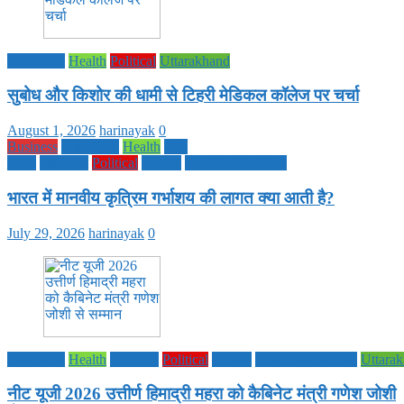
Education
Health
Political
Uttarakhand
सुबोध और किशोर की धामी से टिहरी मेडिकल कॉलेज पर चर्चा
August 1, 2026
harinayak
0
Business
Education
Health
Life
Style
National
Political
society
TECHNOLOGY
भारत में मानवीय कृत्रिम गर्भाशय की लागत क्या आती है?
July 29, 2026
harinayak
0
Education
Health
National
Political
society
TECHNOLOGY
Uttara
नीट यूजी 2026 उत्तीर्ण हिमाद्री महरा को कैबिनेट मंत्री गणेश जोशी