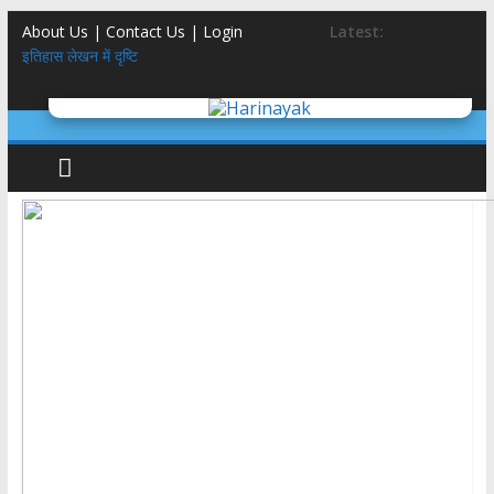
About Us | Contact Us |
Login
Latest:
इतिहास लेखन में दृष्टि
तीलू रौतेली पुरस्कार 51 हजार से 75 हजार, आंगनबाड़ी कार्यकत्री पुरस्कार 51
हजार से 61 हजार: मुमं धामी
मिलेनियल्स गंवाने वाली कांग्रेस साध पायेगी GEN-Z?
5 स्टार होटल,बासी दूध,फंफूद लगी सब्ज़ियां, शाकाहार-मांसाहार गड्ड-मड्ड….
Social Media KYC : सोशल मीडिया के केवाईसी होने से क्या रुक सकते हैं
अपराध?