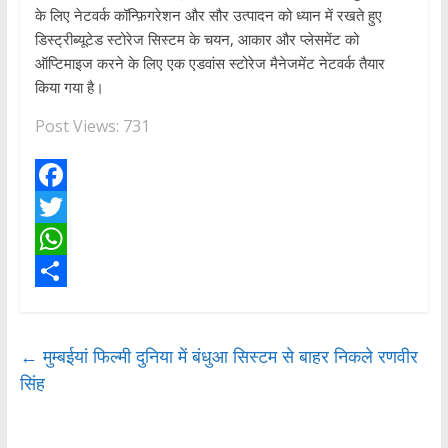
के लिए नेटवर्क कॉन्फ़िगरेशन और सौर उत्पादन को ध्यान में रखते हुए
डिस्ट्रीब्यूटेड स्टोरेज सिस्टम के चयन, आकार और प्लेसमेंट को
ऑप्टिमाइज करने के लिए एक एडवांस स्टोरेज मैनेजमेंट नेटवर्क तैयार
किया गया है।
Post Views:
731
F
a
T
c
w
W
e
i
h
S
b
t
a
h
←
मुम्बईयां फिल्मी दुनिया में बंधुआ सिस्टम से बाहर निकले रणवीर
o
t
t
a
सिंह
o
e
s
r
k
r
A
e