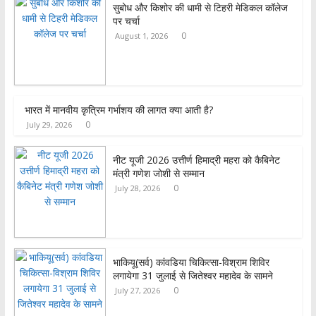
सुबोध और किशोर की धामी से टिहरी मेडिकल कॉलेज
b
t
a
h
पर चर्चा
o
t
t
a
0
August 1, 2026
o
e
s
r
k
r
A
e
p
भारत में मानवीय कृत्रिम गर्भाशय की लागत क्या आती है?
p
0
July 29, 2026
नीट यूजी 2026 उत्तीर्ण हिमाद्री महरा को कैबिनेट
मंत्री गणेश जोशी से सम्मान
0
July 28, 2026
भाकियू(सर्व) कांवडिया चिकित्सा-विश्राम शिविर
लगायेगा 31 जुलाई से जितेश्वर महादेव के सामने
0
July 27, 2026