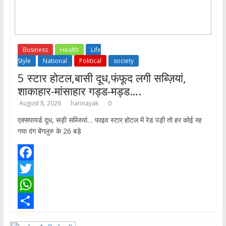
Business
Health
Life
Style
National
Political
society
5 स्टार होटल,बासी दूध,फंफूद लगी सब्ज़ियां,
शाकाहार-मांसाहार गड्ड-मड्ड….
August 8, 2026
harinayak
0
एक्सपायर्ड दूध, सड़ी सब्जियां… फाइव स्टार होटल में रेड पड़ी तो हर कोई रह
गया दंग बेंगलुरु के 26 बड़े
F
a
T
c
w
W
e
i
h
S