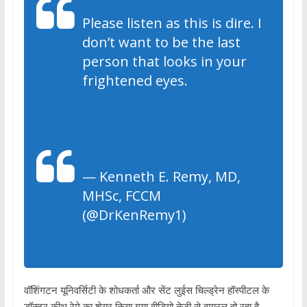
Please listen as this is dire. I
don’t want to be the last
person that looks in your
frightened eyes.
#MaskUp
@DrKenRemy1
@WUSTLmed
pic.twitter.com/qwb4eERlfE
— Kenneth E. Remy, MD,
MHSc, FCCM
(@DrKenRemy1)
November
21, 2020
वॉशिंगटन यूनिवर्सिटी के शोधकर्ता और सेंट लुईस चिल्ड्रेन हॉस्पीटल के
डॉक्टर कीथ रेमे का शेयर किया गया वीडियो तेजी से वायरल हो रहा है.