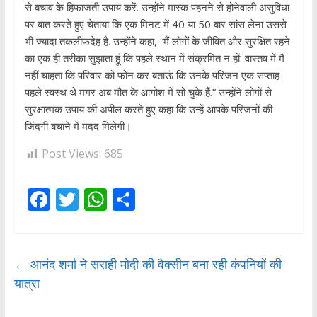
से बचाव के हिफाजती उपाय करें. उन्होंने मास्क पहनने से होनेवाली असुविधा
पर बात करते हुए चेताया कि एक मिनट में 40 या 50 बार सांस लेना उससे
भी ज्यादा तकलीफदेह है. उन्होंने कहा, “मैं लोगों के जीवित और सुरक्षित रहने
का एक ही तरीका सुझाता हूं कि पहले स्थान में संक्रमित न हों. वास्तव में मैं
नहीं चाहता कि परिवार को फोन कर बताऊं कि उनके परिजन एक सप्ताह
पहले स्वस्थ थे मगर अब मौत के आगोश में सो चुके हैं.” उन्होंने लोगों से
सुरक्षात्मक उपाय की अपील करते हुए कहा कि उन्हें आपके परिजनों की
जिंदगी बचाने में मदद मिलेगी।
Post Views:
685
F
T
W
S
ac
w
h
h
e
itt
at
ar
b
er
s
e
←
आनंद शर्मा ने सराही मोदी की वैक्सीन बना रही कंपनियों की
यात्रा
o
A
o
p