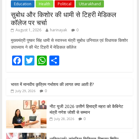
Education
Health
Political
Uttarakhand
सुबोध और किशोर की धामी से टिहरी मेडिकल
कॉलेज पर चर्चा
August 1, 2026
harinayak
0
मुख्यमंत्री पुष्कर सिंह धामी से स्वास्थ्य मंत्री सुबोध उनियाल एवं विधायक किशोर
उपाध्याय ने की भेंट टिहरी में मेडिकल कॉलेज
F
T
W
S
ac
w
h
h
e
itt
at
ar
भारत में मानवीय कृत्रिम गर्भाशय की लागत क्या आती है?
b
er
s
e
0
July 29, 2026
o
A
o
p
नीट यूजी 2026 उत्तीर्ण हिमाद्री महरा को कैबिनेट
मंत्री गणेश जोशी से सम्मान
k
p
0
July 28, 2026
भाकियू(सर्व) कांवडिया चिकित्सा-विश्राम शिविर