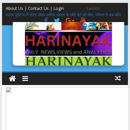
About Us | Contact Us |
Login
Latest:
सड़क दुर्घटना में दोस्त समेत अतीक अहमद के छोटे बेटे की मौत, परिवार में अब कौन
कहां
उत्तराखंड कांग्रेस गठन:
गुप्ता का अंतिम संस्कार करने वाले आश्रम ने बेटियों के 5100₹ भी लौटाये
डॉलर के सामने रुपया क्यों गिर रहा है ? कारण और इतिहास
उत्तराखंड SIR: 24 लाख में से 19 लाख नोटिस BLO से वोटर तक