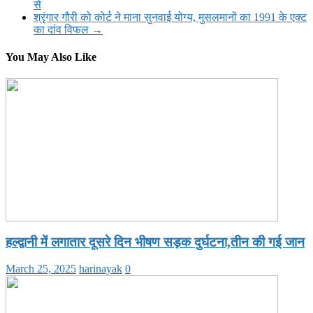
से
श्रृंगार गौरी को कोर्ट ने माना सुनवाई योग्य, मुसलमानों का 1991 के एक्ट
का दांव विफल
→
You May Also Like
हल्द्वानी में लगातार दूसरे दिन भीषण सड़क दुर्घटना,तीन की गई जान
March 25, 2025
harinayak
0