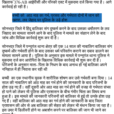
खिलाफ 376-AB आईपीसी और पॉस्को एक्ट में मुकदमा दर्ज किया गया है। आगे
कार्रवाई हो रही है।
बच्ची को आठ माह का गर्भ, प्रसव और गर्भपात दोनों में जान को
खतरा, लव जेहाद पर पुलिस के उड़े होश
सोनभद्र जिले में हिंदू बालिका संग दुष्‍कर्म करने के बाद उसका धर्मांतरण के लव
जिहाद का मामला सामने आने के बाद पुलिस ने मामले का संज्ञान लेने के बाद
जांच और विधिक कार्रवाई शुरू कर दी है।
सोनभद्र जिले में पन्‍नूगंज थाना क्षेत्र की एक 14 साल की नाबालिग बालिका संग
दुष्‍कर्म और गर्भवती होने के बाद उसका धर्म परिवर्तन कराने का दबाव डालने का
मामला सामने आया है। पुलिस के अनुसार इस मामले में पन्‍नूगंज थाना पुलिस ने
मुकदमा दर्ज कर आरोपित के खिलाफ विधिक कार्रवाई भी शुरू कर दी है।
परिजनों के अनुसार माता- पिता के निधन के बाद अनाथ हो गई बालिका अपने
ननिहाल में ही निवास कर रही थी
बच्ची का एक स्‍थानीय युवक ने शारीरिक शोषण कर उसे गर्भवती बना दिया। 14
साल की नाबालिग को आठ माह का गर्भ होने की जानकारी के बाद परिजनों के
होश उड़ गए हैं। वहीं दूसरी ओर आठ माह का गर्भ होने की वजह से गर्भपात संभव
हो पाने को लेकर भी पुलिस और प्रशासन के बीच गंभीर चिंता का विषय बना
हुआ है। इस मामले की जानकारी परिजनों को बालिका से हुई तो उनके होश उड़
गए हैं। वहीं बालिका को आठ माह का गर्भ होने की जानकारी के बाद जिला
प्रशासन की ओर से अब बालिका की सेहत को लेकर भी मंथन किया जा रहा है।
इस उम्र में डिलीवरी होने या अबार्शन करने पर बालिका की जान भी जाने का