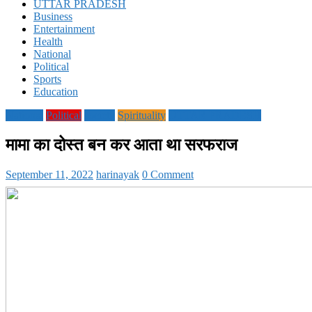
UTTAR PRADESH
Business
Entertainment
Health
National
Political
Sports
Education
National
Political
society
Spirituality
UTTAR PRADESH
मामा का दोस्त बन कर आता था सरफराज
September 11, 2022
harinayak
0 Comment