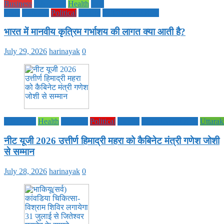
Business
Education
Health
Life
Style
National
Political
society
TECHNOLOGY
भारत में मानवीय कृत्रिम गर्भाशय की लागत क्या आती है?
July 29, 2026
harinayak
0
Education
Health
National
Political
society
TECHNOLOGY
Uttara
नीट यूजी 2026 उत्तीर्ण हिमाद्री महरा को कैबिनेट मंत्री गणेश जोशी
से सम्मान
July 28, 2026
harinayak
0