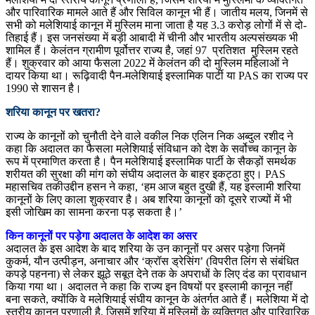
और पारिवारिक मामले आते हैं और सिविल कानून भी हैं। जातीय मलय, जिनमें से
सभी को मलेशियाई कानून में मुस्लिम माना जाता है यह 3.3 करोड़ लोगों में से दो-
तिहाई हैं। इस जनसंख्या में बड़ी आबादी में चीनी और भारतीय अल्पसंख्यक भी
शामिल हैं। केलंतन ग्रामीण पूर्वोत्तर राज्य है, जहां 97 प्रतिशत मुस्लिम रहते
हैं। शुक्रवार को आया फैसला 2022 में केलंतन की दो मुस्लिम महिलाओं ने
दायर किया था। रूढ़िवादी पैन-मलेशियाई इस्लामिक पार्टी या PAS का राज्य पर
1990 से शासन है।
शरिया कानून पर खतरा?
राज्य के कानूनों को चुनौती देने वाले वकील निक एलिन निक अब्दुल रशीद ने
कहा कि अदालत का फैसला मलेशियाई संविधान को देश के सर्वोच्च कानून के
रूप में प्रमाणित करता है। पैन मलेशियाई इस्लामिक पार्टी के सैकड़ों समर्थक
शरीयत की सुरक्षा की मांग को संघीय अदालत के बाहर इकट्ठा हुए। PAS
महासचिव तकीउद्दीन हसन ने कहा, ‘हम आज बहुत दुखी हैं, यह इस्लामी शरिया
कानूनों के लिए काला शुक्रवार है। अब शरिया कानूनों को दूसरे राज्यों में भी
इसी जोखिम का सामना करना पड़ सकता है।’
किन कानूनों पर पड़ेगा अदालत के आदेश का असर
अदालत के इस आदेश के बाद शरिया के उन कानूनों पर असर पड़ेगा जिनमें
कुकर्म, यौन उत्पीड़न, अनाचार और ‘क्रॉस ड्रेसिंग’ (विपरीत लिंग से संबंधित
कपड़े पहनना) से लेकर झूठे सबूत देने तक के अपराधों के लिए दंड का प्रावधान
किया गया था। अदालत ने कहा कि राज्य इन विषयों पर इस्लामी कानून नहीं
बना सकते, क्योंकि वे मलेशियाई संघीय कानून के अंतर्गत आते हैं। मलेशिया में दो
स्तरीय कानून प्रणाली है, जिसमें शरिया में मुस्लिमों के व्यक्तिगत और पारिवारिक