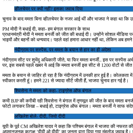
व्हीलचेयर पर क्यों नहीं? इसका जवाब दिया
चुनाव के बाद ममता बिना व्हीलचेयर के नजर आई थीं और भाजपा ने कहा था कि उन
PM मोदी ने बधाई दी, कहा- हम बंगाल सरकार के साथ
प्रधानमंत्री मोदी ने ममता बनर्जी को जीत की बधाई दी। उन्होंने सोशल मीडिया प
भाइयों और बहनों को धन्यवाद। पहले वहां हमारा आधार नहीं था, लेकिन अब हमने अ
नंदीग्राम पर सस्पेंस, पर ममता के बयान से हार का ही अंदेशा
नंदीग्राम सीट पर शुभेंदु अधिकारी जीते, या फिर ममता बनर्जी.. इस पर सस्पेंस 
पर, इस सबसे पहले खबर ये आई कि ममता बनर्जी इस सीट से 1200 वोटों से जीत 
ममता के बयान से जाहिर हो रहा है कि नंदीग्राम में उनकी हार हुई है। कोलकता में प्
स्वीकार करती हूं। हमने 221 से ज्यादा सीटें जीती हैं, भाजपा चुनाव हार गई है।
शिवसेना ने ममता को कहा- टाइग्रेस ऑफ बंगाल
कभी BJP की करीबी रही शिवसेना ने बंगाल में तृणमूल की जीत के बाद ममता बनर
फोटो लगाकर लिखा – बधाई हो, टाइग्रेस ऑफ बंगाल। ममता बनर्जी ने साफ संदेश 
अखिलेश बोले- दीदी, जियो दीदी
यूपी के पूर्व CM अखिलेश यादव ने कहा कि पश्चिम बंगाल में भाजपा की नफरत क
अपमानजनक कटाक्ष ‘दीदी ओ दीदी’ का जनता द्वारा दिया गया मुंहतोड़ जवाब है। 