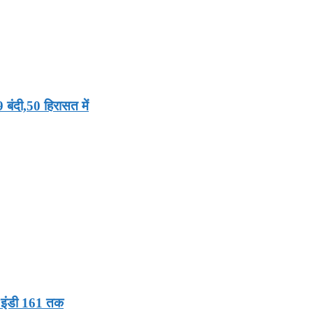
 बंदी,50 हिरासत में
 इंडी 161 तक