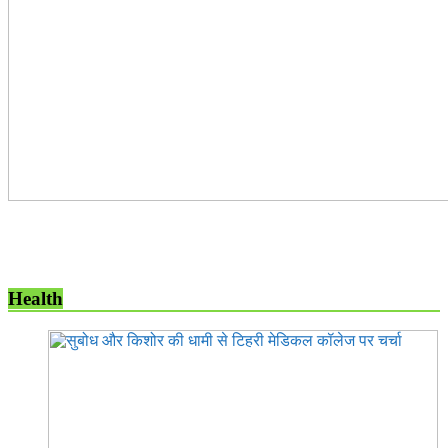
Health