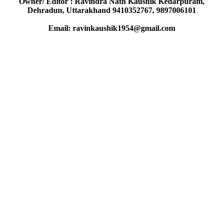
Owner/ Editor : Ravindra Nath Kaushik Kedarpuram,
Dehradun, Uttarakhand 9410352767, 9897006101
Email: ravinkaushik1954@gmail.com