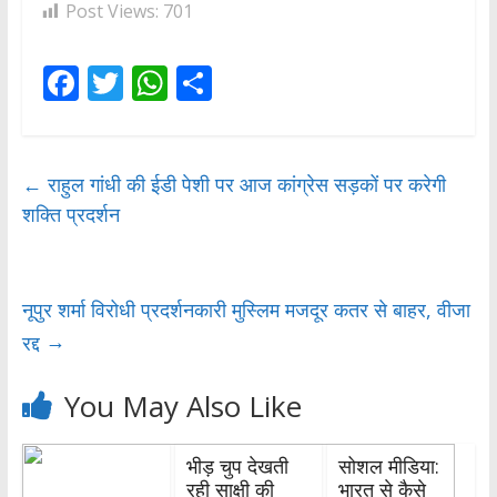
Post Views:
701
F
T
W
S
ac
w
h
h
e
itt
at
ar
b
er
s
e
←
राहुल गांधी की ईडी पेशी पर आज कांग्रेस सड़कों पर करेगी
शक्ति प्रदर्शन
o
A
o
p
k
p
नूपुर शर्मा विरोधी प्रदर्शनकारी मुस्लिम मजदूर कतर से बाहर, वीजा
→
रद्द
You May Also Like
भीड़ चुप देखती
सोशल मीडिया:
रही साक्षी की
भारत से कैसे