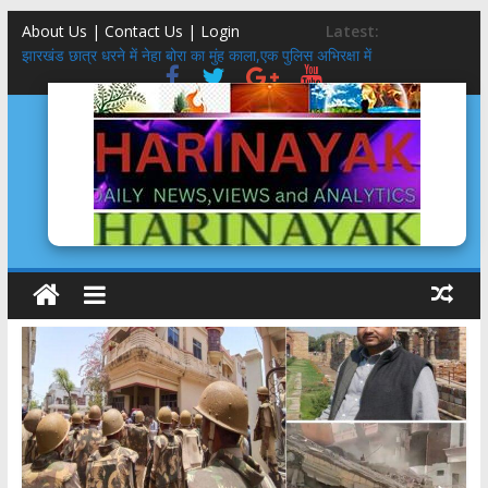
About Us | Contact Us |
Login
Latest:
Social Media KYC : सोशल मीडिया के केवाईसी होने से क्या रुक सकते हैं
अपराध?
झारखंड छात्र धरने में नेहा बोरा का मुंह काला,एक पुलिस अभिरक्षा में
तीलू रौतेली पुरस्कार 51 हजार से 75 हजार, आंगनबाड़ी कार्यकत्री पुरस्कार 51
हजार से 61 हजार: मुमं धामी
मिलेनियल्स गंवाने वाली कांग्रेस साध पायेगी GEN-Z?
5 स्टार होटल,बासी दूध,फंफूद लगी सब्ज़ियां, शाकाहार-मांसाहार गड्ड-मड्ड….