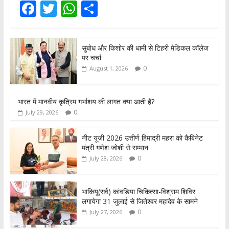
F
T
W
S
ac
w
h
h
e
itt
at
ar
सुबोध और किशोर की धामी से टिहरी मेडिकल कॉलेज
b
er
s
e
पर चर्चा
o
A
0
August 1, 2026
o
p
k
p
भारत में मानवीय कृत्रिम गर्भाशय की लागत क्या आती है?
0
July 29, 2026
नीट यूजी 2026 उत्तीर्ण हिमाद्री महरा को कैबिनेट
मंत्री गणेश जोशी से सम्मान
0
July 28, 2026
भाकियू(सर्व) कांवडिया चिकित्सा-विश्राम शिविर
लगायेगा 31 जुलाई से जितेश्वर महादेव के सामने
0
July 27, 2026