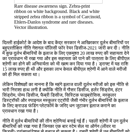
Rare disease awareness sign. Zebra-print
ribbon on white background. Black and white
stripped zebra ribbon is a symbol of Carcinoid,
Ehlers-Danlos syndrome and rare diseases.
Vector illustration.
दिल्ली हाईकोर्ट के आदेश के बाद केंद्र सरकार ने आखिरकार दुर्लभ बीमारियों पर
बहुप्रतीक्षित नीति नेशनल पॉलिसी फॉर रेयर डिसीज-2021 जारी कर दी। नीति
में कुछ दुर्लभ बीमारियों के इलाज के लिए एकमुश्त 20 लाख रुपए की सहायता देने
का प्रावधान भी रखा गया और इस सहायता को पाने की पात्रता के लिए बीपीएल
श्रेणी का होने की अनिवार्यता को भी खत्म कर दिया गया है। ड्राफ्ट में यह राशि
15 लाख रुपए ही थी और इसका लाभ केवल बीपीएल श्रेणी में आने वाले मरीजों
को ही मिल सकता था।
लेकिन विशेषज्ञों का मानना है कि महंगे इलाज वाली दुर्लभ मरीजों को इस नीति से
भारी निराशा हाथ लगी है क्योंकि नीति में गौसर डिसीज, हर्लर सिंड्रोम, हंटर
सिंड्रोम, पोम्प डिसीज, फैब्री डिसीज, सिस्टिक फाइब्रोसिस, मस्कुलर
डिस्ट्रॉफी और स्पाइनल मस्कुलर एट्रॉपी जैसी गंभीर दुर्लभ बीमारियों के इलाज
के लिए क्राउड फंडिंग प्लेटफॉर्म के जरिए धन जुटाकर इलाज कराने का
प्रावधान रखा गया है।
नीति में दुर्लभ बीमारियों की तीन श्रेणियां बनाई गई हैं। पहली श्रेणी में उन दुर्लभ
बीमारियों को रखा गया है जिनका एक बार स्टेम सेल या ऑर्गन (लीवर या
किडनी) ट्रांसप्लांटेशन से इलाज हो सकता है। दूसरी श्रेणी में उन बीमारियों को