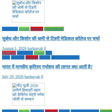
Education
Health
Political
Uttarakhand
सुबोध और किशोर की धामी से टिहरी मेडिकल कॉलेज पर चर्चा
August 1, 2026
harinayak
0
Business
Education
Health
Life
Style
National
Political
society
TECHNOLOGY
भारत में मानवीय कृत्रिम गर्भाशय की लागत क्या आती है?
July 29, 2026
harinayak
0
Education
Health
National
Political
society
TECHNOLOGY
Uttara