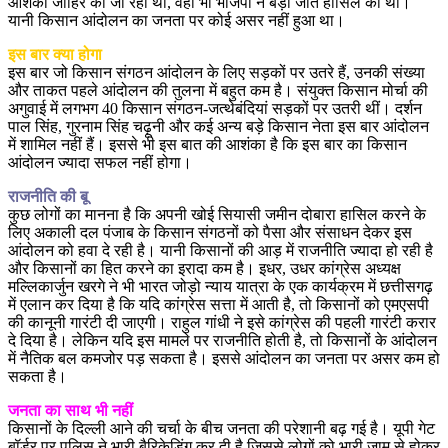
आशंका जाहिर की जा रही थी, वहां भी भाजपा ने बड़ी जीत हासिल की थी।
यानी किसान आंदोलन का जनता पर कोई असर नहीं हुआ था।
इस बार क्या होगा
इस बार जो किसान संगठन आंदोलन के लिए सड़कों पर उतरे हैं, उनकी संख्या
और ताकत पहले आंदोलन की तुलना में बहुत कम है। संयुक्त किसान मोर्चा की
अगुवाई में लगभग 40 किसान संगठन-जत्थेबंदियां सड़कों पर उतरी थीं। दर्शन
पाल सिंह, गुरनाम सिंह चढ़ूनी और कई अन्य बड़े किसान नेता इस बार आंदोलन
में शामिल नहीं हैं। इससे भी इस बात की आशंका है कि इस बार का किसान
आंदोलन ज्यादा सफल नहीं होगा।
राजनीति की बू
कुछ लोगों का मानना है कि अपनी खोई सियासी जमीन दोबारा हासिल करने के
लिए अकाली दल पंजाब के किसान संगठनों को पैसा और संसाधन देकर इस
आंदोलन को हवा दे रही है। यानी किसानों की आड़ में राजनीति ज्यादा हो रही है
और किसानों का हित करने का इरादा कम है। इधर, उधर कांग्रेस अध्यक्ष
मल्लिकार्जुन खरगे ने भी भारत जोड़ो न्याय यात्रा के एक कार्यक्रम में छत्तीसगढ़
में एलान कर दिया है कि यदि कांग्रेस सत्ता में आती है, तो किसानों को एमएसपी
की कानूनी गारंटी दी जाएगी। राहुल गांधी ने इसे कांग्रेस की पहली गारंटी करार
दे दिया है। लेकिन यदि इस मामले पर राजनीति होती है, तो किसानों के आंदोलन
में नैतिक बल कमजोर पड़ सकता है। इससे आंदोलन का जनता पर असर कम हो
सकता है।
जनता का साथ भी नहीं
किसानों के दिल्ली आने की चर्चा के बीच जनता की परेशानी बढ़ गई है। यूपी गेट
बॉर्डर पर पुलिस ने भारी बैरिकेडिंग कर दी है जिससे लोगों को भारी जाम से होकर