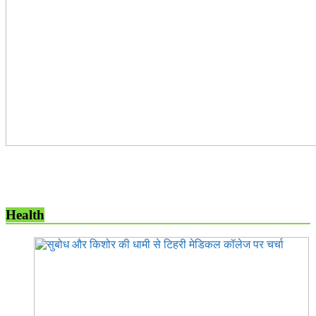
Health