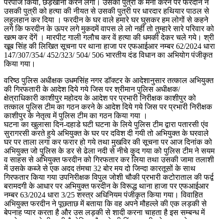
परपोज किया, छेड़खानी करने लगा। उसकी पुत्री के मना करने पर फरदीन ने
उसकी पुत्री को हत्या की नीयत से उसकी पुत्री पर धारदार हथियार पाठल से
लहुलहान कर दिया । फरदीन के घर वाले हमारे घर घुसकर हम लोगों से कहने
लगे कि फरदीन के ऊपर लगे मुकदमें वापस ले लो नहीं तो तुम्हारे सारे परिवार को
खत्म कर देंगें । मारपीट गाली गलौच कर वें हत्या की धमकी देकर चले गये। श्री
खूब सिंह की लिखित सूचना पर थाना हाजा पर एफआईआर नम्बर 62/2024 धारा
147/307/354/ 452/323/ 504/ 506 भारतीय दंड विधान का अभियोग पंजीकृत
किया गया।
वरिष्ठ पुलिस अधीक्षक उधमसिंह नगर डॉक्टर के आदेशानुसार तत्काल अभियुक्त
की गिरफतारी के आदेश दिये गये जिस पर श्रीमान पुलिस अधीक्षक/
क्षेत्राधिकारी काशीपुर महोदय के आदेश पर प्रभारी निरीक्षक काशीपुर को
तत्काल पुलिस टीम का गठन करने के आदेश दिये गये जिस पर प्रभारी निरीक्षक
काशीपुर के नेतृत्व में पुलिस टीम का गठन किया गया ।
घटना का खुलासा दिन-दहाडे घटी घटना के लिये पुलिस टीम द्वारा पतारसी एंव
सुरागरसी करते हुये अभियुक्त के घर पर दविश दी गयी तो अभियुक्त के घरवाले
घर पर ताला लगा कर फरार हो गये तथा मुखविर की सूचना पर आज दिनांक को
अभियुक्त जो पुलिस के डर से ढेला नदी से नीचे कुद गया को पुलिस टीम ने सयम
व साहस से अभियुक्त फरदीन को गिरफतार कर लिया तथा उसकी जामा तलाशी
में उसके कब्जे से एक अदद तंमचा 32 बोर मय दो जिन्दा कारतूसों के साथ
गिरफतार किया गया उपनिरीक्षक विपुल जोशी चौकी प्रभारी कटोराताल की फर्द्व
बरामदगी के आधार पर अभियुक्त फरदीन के विरूद्ध थाना हाजा पर एफआईआर
नम्बर 63/2024 धारा 3/25 शस्त्र अधिनियम पंजीकृत किया गया। विवाहित
अभियुक्त फरदीन ने पूछताछ में बताया कि वह अपने मौहल्ले की एक लड़की से
बेपनाह प्यार करता है और उस लड़की से शादी करना चाहता है इस सम्बन्ध में