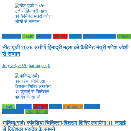
Education
Health
National
Political
society
TECHNOLOGY
Uttara
नीट यूजी 2026 उत्तीर्ण हिमाद्री महरा को कैबिनेट मंत्री गणेश जोशी
से सम्मान
July 28, 2026
harinayak
0
Health
National
Political
society
Spirituality
UTTAR
PRADESH
Uttarakhand
भाकियू(सर्व) कांवडिया चिकित्सा-विश्राम शिविर लगायेगा 31 जुलाई
से जितेश्वर महादेव के सामने