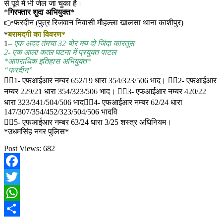
से पूर्व में भी जेल जा चुका है।
*
गिरफ्तार शुदा अभियुक्त*
👉फरदीन (पुत्र रिजवान निवासी मौहल्ला खालसा थाना काशीपुर)
*
बरामदगी का विवरण*
1
– एक अदद तंमचा 32 बोर मय दो जिंदा कारतूस
2- एक आला कत्ल घटना में प्रयुक्त पाटल
*आपराधिक इतिहास अभियुक्त*
“फरदीन”
👉🏽1- एफआईआर नम्बर 652/19 धारा 354/323/506 भाद। 👉🏽2- एफआईआर
नम्बर 229/21 धारा 354/323/506 भाद। 👉🏽3- एफआईआर नम्बर 420/22
धारा 323/341/504/506 भाद👉🏽4- एफआईआर नम्बर 62/24 धारा
147/307/354/452/323/504/506 भादवि
👉🏽5- एफआईआर नम्बर 63/24 धारा 3/25 शस्त्र अधिनियम।
*उधमसिंह नगर पुलिस*
Post Views:
682
Facebook
Twitter
WhatsApp