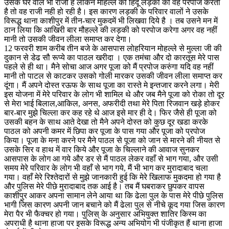
उसके घर वाले भी राजी है लेकिन मौहल्ले की हिंदू लड़की को वह परपोज करता
है तो वह राजी नही हो रही है। इस कारण लड़की के परिवार वालों ने उसके
विरूद्ध थाना काशीपुर में तीन-चार मुकदमें भी लिखवा दिये है । तब उसने मन में
ठान लिया कि आखिरी बार मौहल्ले की लड़की को परपोज करेगा अगर वह नहीं
मानी तो उसकी जीवन लीला समाप्त कर देगा।
12 फरवरी शाम करीब तीन बजे के आसपास लोहरियान मोहल्ले से मुल्ला जी की
दुकान से डेढ सौ रूप्ये का पाठल खरीदा । एक तमंचा और दो कारतूस मेरे पास
पहले से ही था। मैने सोचा आज अगर पूजा को मैं प्रपोज करुंगा यदि वह नहीं
मानी तो पाटल से काटकर उसको गोली मारकर उसकी जीवन लीला समाप्त कर
दूंगा। मैं अपने दोस्त रऊफ के साथ पूजा का रास्ते मे इन्तजार करने लगा। मेरी
इस योजना में मेरे परिवार के लोग भी शामिल थे और जब मैने पूजा को रोका तो दूर
से मेरा भाई बिलाल,आकिल, अनस, अफरीदी तथा मेरे पिता रिजवान खड़े होकर
बार-बार मुझे चिल्ला कर कह रहे थे आज इसे मार ही दे। फिर जैसे ही पूजा को
उसकी बहन के साथ आते देखा तो मैने अपने दोस्त को कुछ दूर खडा करके
पाठल को अपनी कमर में छिपा कर पूजा के पास गया और पूजा को प्रपोज
किया। पूजा के मना करने पर मैने पाठल से पूजा को जान से मारने की नीयत से
उसके सिर व हाथ में वार किये और पूजा के चिल्लाने की आवाज सुनकर
आसपास के लोग आ गये और डर से मैं पाठल लेकर वहाँ से भाग गया, और उसी
समय मेरे परिवार के लोग भी वहाँ से भाग गये, मैं भी भाग कर मुरादाबाद चला
गया। वहाँ मेरे रिश्तेदारों से मुझे जानकारी हुई कि मेरे खिलाफ मुकदमा हो गया है
और पुलिस मेरे पीछे मुरादाबाद तक आई है। तब मैं घबराकर छुपकर वापस
काशीपुर आकर अपना सामान लेने आया था कि ढेला पुल के पास मेरे पीछे पुलिस
भागी जिस कारण अपनी जान बचाने को मैं ढेला पुल से नीचे कूद गया जिस कारण
मेरा पैर भी फैक्चर हो गया। पुलिस् के अनुसार अभियुक्त शातिर किस्म का
अपराधी है थाना हाजा पर इसके विरूद्ध अन्य अभियोग भी पंजीकृत हैं थाना हाजा