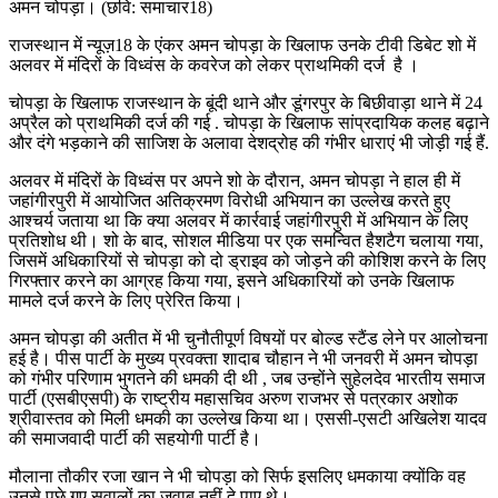
अमन चोपड़ा। (छवि: समाचार18)
राजस्थान में न्यूज़18 के एंकर अमन चोपड़ा के खिलाफ उनके टीवी डिबेट शो में
अलवर में मंदिरों के विध्वंस के कवरेज को लेकर प्राथमिकी दर्ज है ।
चोपड़ा के खिलाफ राजस्थान के बूंदी थाने और डूंगरपुर के बिछीवाड़ा थाने में 24
अप्रैल को प्राथमिकी दर्ज की गई . चोपड़ा के खिलाफ सांप्रदायिक कलह बढ़ाने
और दंगे भड़काने की साजिश के अलावा देशद्रोह की गंभीर धाराएं भी जोड़ी गई हैं.
अलवर में मंदिरों के विध्वंस पर अपने शो के दौरान, अमन चोपड़ा ने हाल ही में
जहांगीरपुरी में आयोजित अतिक्रमण विरोधी अभियान का उल्लेख करते हुए
आश्चर्य जताया था कि क्या अलवर में कार्रवाई जहांगीरपुरी में अभियान के लिए
प्रतिशोध थी। शो के बाद, सोशल मीडिया पर एक समन्वित हैशटैग चलाया गया,
जिसमें अधिकारियों से चोपड़ा को दो ड्राइव को जोड़ने की कोशिश करने के लिए
गिरफ्तार करने का आग्रह किया गया, इसने अधिकारियों को उनके खिलाफ
मामले दर्ज करने के लिए प्रेरित किया।
अमन चोपड़ा की अतीत में भी चुनौतीपूर्ण विषयों पर बोल्ड स्टैंड लेने पर आलोचना
हई है। पीस पार्टी के मुख्य प्रवक्ता शादाब चौहान ने भी जनवरी में अमन चोपड़ा
को गंभीर परिणाम भुगतने की धमकी दी थी , जब उन्होंने सुहेलदेव भारतीय समाज
पार्टी (एसबीएसपी) के राष्ट्रीय महासचिव अरुण राजभर से पत्रकार अशोक
श्रीवास्तव को मिली धमकी का उल्लेख किया था। एससी-एसटी अखिलेश यादव
की समाजवादी पार्टी की सहयोगी पार्टी है।
मौलाना तौकीर रजा खान ने भी चोपड़ा को सिर्फ इसलिए धमकाया क्योंकि वह
उनसे पूछे गए सवालों का जवाब नहीं दे पाए थे।