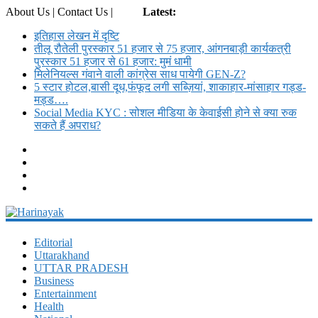
About Us | Contact Us |
Login
Latest:
इतिहास लेखन में दृष्टि
तीलू रौतेली पुरस्कार 51 हजार से 75 हजार, आंगनबाड़ी कार्यकत्री
पुरस्कार 51 हजार से 61 हजार: मुमं धामी
मिलेनियल्स गंवाने वाली कांग्रेस साध पायेगी GEN-Z?
5 स्टार होटल,बासी दूध,फंफूद लगी सब्ज़ियां, शाकाहार-मांसाहार गड्ड-
मड्ड….
Social Media KYC : सोशल मीडिया के केवाईसी होने से क्या रुक
सकते हैं अपराध?
Harinayak
Editorial
Uttarakhand
Daily
UTTAR PRADESH
News
Business
Portal
Entertainment
Health