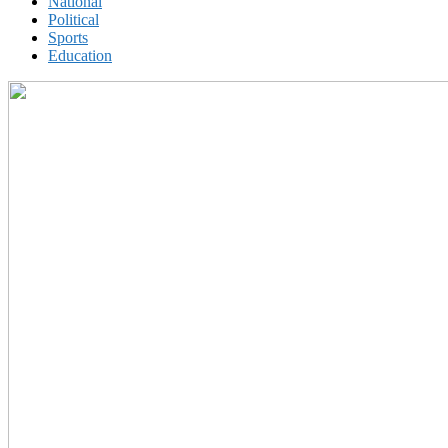
National
Political
Sports
Education