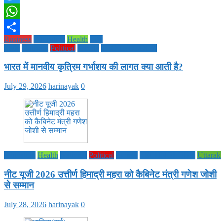
Twitter
WhatsApp
Business
Education
Health
Life
Share
Style
National
Political
society
TECHNOLOGY
भारत में मानवीय कृत्रिम गर्भाशय की लागत क्या आती है?
July 29, 2026
harinayak
0
Education
Health
National
Political
society
TECHNOLOGY
Uttara
नीट यूजी 2026 उत्तीर्ण हिमाद्री महरा को कैबिनेट मंत्री गणेश जोशी
से सम्मान
July 28, 2026
harinayak
0