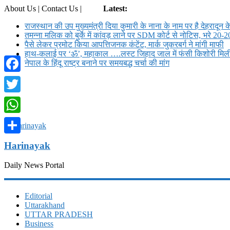
About Us | Contact Us |
Login
Latest:
राजस्थान की उप मुख्यमंत्री दिया कुमारी के नाना के नाम पर है देहरादून क
तमन्ना मलिक को बुर्के में कांवड़ लाने पर SDM कोर्ट से नोट‍िस, भरे 20-2
पैसे लेकर प्रमोट क‍िया आपत्तिजनक कंटेंट, मार्क जुकरबर्ग ने मांगी माफी
हाथ-कलाई पर ‘ॐ’, महाकाल ….लस्ट जिहाद जाल में फंसी किशोरी मि
नेपाल के हिंदू राष्ट्र बनाने पर समयबद्ध चर्चा की मांग
Facebook
Twitter
WhatsApp
Share
Harinayak
Daily News Portal
Editorial
Uttarakhand
UTTAR PRADESH
Business