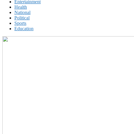
Entertainment
Health
National
Political
Sports
Education