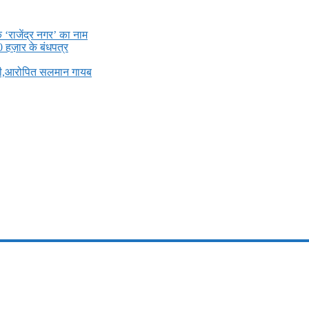
े ‘राजेंद्र नगर’ का नाम
0 हज़ार के बंधपत्र
ली,आरोपित सलमान गायब