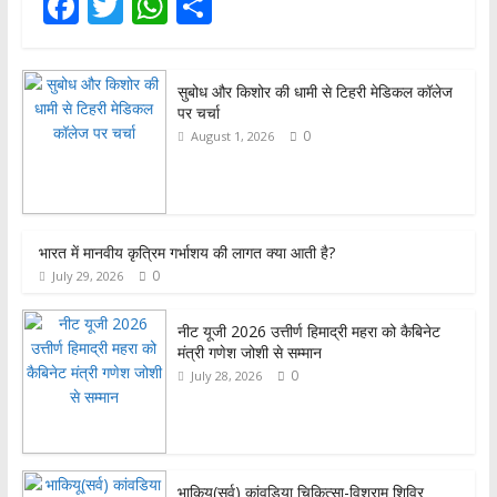
F
T
W
S
ac
w
h
h
e
itt
at
ar
सुबोध और किशोर की धामी से टिहरी मेडिकल कॉलेज
b
er
s
e
पर चर्चा
o
A
0
August 1, 2026
o
p
k
p
भारत में मानवीय कृत्रिम गर्भाशय की लागत क्या आती है?
0
July 29, 2026
नीट यूजी 2026 उत्तीर्ण हिमाद्री महरा को कैबिनेट
मंत्री गणेश जोशी से सम्मान
0
July 28, 2026
भाकियू(सर्व) कांवडिया चिकित्सा-विश्राम शिविर