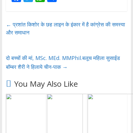
ac
w
h
h
e
itt
at
ar
b
er
s
e
←
प्रशांत किशोर के छह लाइन के इंकार में है कांग्रेस की समस्या
और समाधान
o
A
o
p
k
p
दो बच्चों की मां, MSc. MEd. MMPhil.बलूच महिला सुसाईड
→
बॉम्बर शैरी ने हिलाये चीन-पाक
You May Also Like