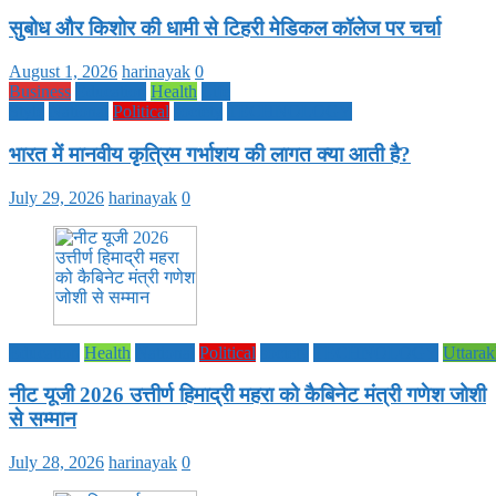
सुबोध और किशोर की धामी से टिहरी मेडिकल कॉलेज पर चर्चा
August 1, 2026
harinayak
0
Business
Education
Health
Life
Style
National
Political
society
TECHNOLOGY
भारत में मानवीय कृत्रिम गर्भाशय की लागत क्या आती है?
July 29, 2026
harinayak
0
Education
Health
National
Political
society
TECHNOLOGY
Uttara
नीट यूजी 2026 उत्तीर्ण हिमाद्री महरा को कैबिनेट मंत्री गणेश जोशी
से सम्मान
July 28, 2026
harinayak
0