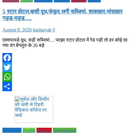
5 स्टार होटल,बासी दूध,फंफूद लगी सब्ज़ियां, शाकाहार-मांसाहार
गड्ड-मड्ड….
August 8, 2026
harinayak
0
एक्सपायर्ड दूध, सड़ी सब्जियां… फाइव स्टार होटल में रेड पड़ी तो हर कोई रह
गया दंग बेंगलुरु के 26 बड़े
Facebook
Twitter
WhatsApp
Share
Education
Health
Political
Uttarakhand