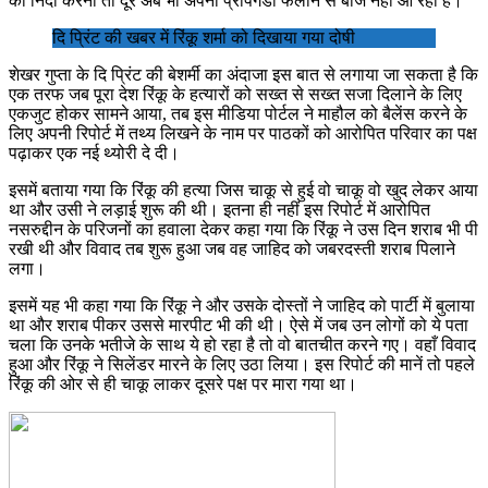
की निंदा करना तो दूर अब भी अपना प्रोपगेंडा फैलाने से बाज नहीं आ रहा है।
दि प्रिंट की खबर में रिंकू शर्मा को दिखाया गया दोषी
शेखर गुप्ता के दि प्रिंट की बेशर्मी का अंदाजा इस बात से लगाया जा सकता है कि
एक तरफ जब पूरा देश रिंकू के हत्यारों को सख्त से सख्त सजा दिलाने के लिए
एकजुट होकर सामने आया, तब इस मीडिया पोर्टल ने माहौल को बैलेंस करने के
लिए अपनी रिपोर्ट में तथ्य लिखने के नाम पर पाठकों को आरोपित परिवार का पक्ष
पढ़ाकर एक नई थ्योरी दे दी।
इसमें बताया गया कि रिंकू की हत्या जिस चाकू से हुई वो चाकू वो खुद लेकर आया
था और उसी ने लड़ाई शुरू की थी। इतना ही नहीं इस रिपोर्ट में आरोपित
नसरुद्दीन के परिजनों का हवाला देकर कहा गया कि रिंकू ने उस दिन शराब भी पी
रखी थी और विवाद तब शुरू हुआ जब वह जाहिद को जबरदस्ती शराब पिलाने
लगा।
इसमें यह भी कहा गया कि रिंकू ने और उसके दोस्तों ने जाहिद को पार्टी में बुलाया
था और शराब पीकर उससे मारपीट भी की थी। ऐसे में जब उन लोगों को ये पता
चला कि उनके भतीजे के साथ ये हो रहा है तो वो बातचीत करने गए। वहाँ विवाद
हुआ और रिंकू ने सिलेंडर मारने के लिए उठा लिया। इस रिपोर्ट की मानें तो पहले
रिंकू की ओर से ही चाकू लाकर दूसरे पक्ष पर मारा गया था।