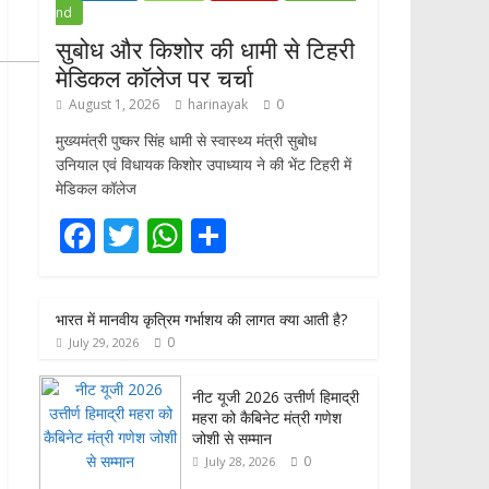
nd
सुबोध और किशोर की धामी से टिहरी
मेडिकल कॉलेज पर चर्चा
August 1, 2026
harinayak
0
मुख्यमंत्री पुष्कर सिंह धामी से स्वास्थ्य मंत्री सुबोध
उनियाल एवं विधायक किशोर उपाध्याय ने की भेंट टिहरी में
मेडिकल कॉलेज
F
T
W
S
ac
w
h
h
e
itt
at
ar
भारत में मानवीय कृत्रिम गर्भाशय की लागत क्या आती है?
b
er
s
e
0
July 29, 2026
o
A
o
p
नीट यूजी 2026 उत्तीर्ण हिमाद्री
महरा को कैबिनेट मंत्री गणेश
k
p
जोशी से सम्मान
0
July 28, 2026