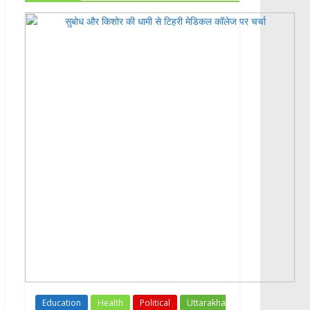
Education
Health
Political
Uttarakha