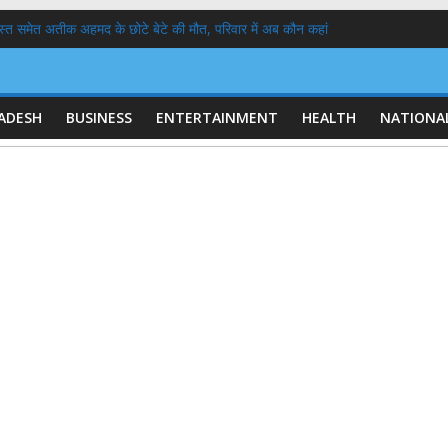
दोस्त समेत अतीक अहमद के छोटे बेटे की मौत, परिवार में अब कौन कहां
िपाते और बताते हैं इरफान हबीब और रोमिला थापर ?
यमंत्री दिया कुमारी के नाना के नाम पर है देहरादून के ‘राजेंद्र नगर’ का नाम
्के में कांवड़ लाने पर SDM कोर्ट से नोट‍िस, भरे 20-20 हज़ार के बंधपत्र
िया आपत्तिजनक कंटेंट, मार्क जुकरबर्ग ने मांगी माफी
ADESH
BUSINESS
ENTERTAINMENT
HEALTH
NATIONA