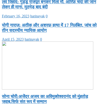
लव जिहाद: गुड्डू राजपूत बनकर मिला मौ. आरिफ़ चंदा की जान
लेकर ही माना, मुठभेड़ बाद बंदी
February 16, 2023
harinayak
0
योगी नाराज़: अतीक और अशरफ़ हत्या में 17 निलंबित, जांच को
तीन सदस्यीय न्यायिक आयोग
April 15, 2023
harinayak
0
सोना चोरी:अजेंद्र अजय का अविमुक्तेश्वरानंद को मुंहतोड़
जवाब,सिर्फ संत रूप में सम्मान