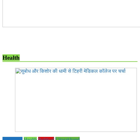
Health
Education
Health
Political
Uttarakhand