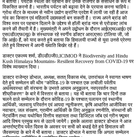
में बताया। पर्यटक स्थलों को पहचान कर उनके रोजगार के संसाधन के रूप में
विकसित करनो है। भारतीय पर्यटन को बढ़ावा देने के प्रयास करना चाहिये।
ग्रोथ सेंटर के माध्यम से नवीन उद्योग क्रांन्ति प्रदेश में लायी जा रही है आज
गांव का किसान एवं महिलायें उद्यमकर्ता बन सकती है। राज्य अपने ब्रांड को
विश्व स्तर पर पहचान दिलाने के उद्देश्य से हॉली ब्रांड नाम से प्रोडक्ट लांच
करने की तैयारी में है। मुख्यमंत्री ने अपने उद्बोधन के दौरान आई0एम0आई0 एवं
एस0डी0एफ0यू0 के संस्थापक रहे स्वर्गीय डॉक्टर आर0एस0 टोलिया जी, जो
कि आई0 हैं, को याद करते हुये बताया कि हिमालयी राज्यों से युवा उनसे प्रेरणा
लेते हुये विश्वभर में अपनी ख्याति बिखेर रहे हैं।
डाक्टर एकल्व्य शर्मा, डी0डी0जी0,ICIMOD ने Biodiversity and Hindu
Kush Himalaya Mountains- Resillent Recovery from COVID-19 पर
विशेष व्याख्यान दिया।
डाक्टर राजेन्द्र डोभाल, अध्यक्ष, सतत् विकास मंच, उत्तरांचल ने स्वागत भाषण
देते हुये सम्मेलन की थीम “कोविड-19 के पश्चात एक लचीली पर्वतीय
अर्थव्यवस्था की संरचना के उभरते आयाम अनुकूलन, नवप्रवर्तन तथा
शीघ्रीकरण“ के बारे में विस्तार से बताया। यह भी बताया कि चार दिनों तक
चलने वाले सम्मेलन के दौरान कोविड-19 के पश्चात् पलायन एवं स्थानीय
आर्थिकी, जलवायु परिवर्तन एवं आपदा न्यूनीकरण, कृषि आधारित आजीविका पर
नवाचार, जल संरक्षण, ग्रामीण आर्थिकी के लिए अनुकूल रणनीति, संस्थानों की
नेटवर्किंग तथा यथोचित वित्तीय सहायता तथा डिजिटल जॉब एवं ग्रीन फ्यूचर
आदि विषय प्रमुख रूप से उठाये जायेगें। इसके अलावा डाक्टर डोभाल ने आज
अन्तर्राष्ट्रीय पर्वत दिवस के अवसर पर सभी को बधाई देते हुये हिमालय की
जैवसम्पदा के बारे में भी बताया। डाक्टर डोभाल ने बताया कि अगला सम्मेलन