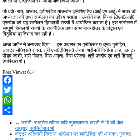
कलिमपांग, दार्जिलिंग में आयोजित किया जायेगा।
पी0डी0 राय, अध्यक्ष, इंटीग्रेटेड माउन्टेन इनिशिएटिव (आई.एम.आई) ने सत्र की
अध्यक्षता की तथा सम्मेलन का उद्देश्य बताया। उन्होंने कहा कि आई0एम0आई0
प्रत्येक वर्ष यह सम्मेलन हिमालयी राज्यों में आयोजित कराता है। इस सम्मेलन में
सम्पूर्ण हिमालयी राज्यों के राजनैतिक तथा सामाजिक क्षेत्र के विद्वान एवं
विदुषियां प्रतिभाग कर रही हैं।
अम्बा जमीर ने धन्यवाद दिया । इस अवसर पर प्रोफेसर ए0एन0 पुरोहित,
डाक्टर जी0एस0 रावत, श्री एस0टी0एस0 लेप्चा, श्रीमती विनीता शाह, डाक्टर
पीयूष जोशी, श्री गोलन, मिस अमृता, मिस प्रेरणा, श्री प्रदीप एवं श्री हिमाशुं
उपस्थित थे।
Post Views:
614
Facebook
Twitter
WhatsApp
Share
←
जयंती: राष्ट्रीय तमिल कवि सुब्रह्मण्यम भारती ने भी की जेल
यात्राएं, स्वनिर्वासन भी
कट्टर अतिवामी किसान आंदोलन पर हावी,हिंसा की आशंका: गुप्तचर
सूत्र
→