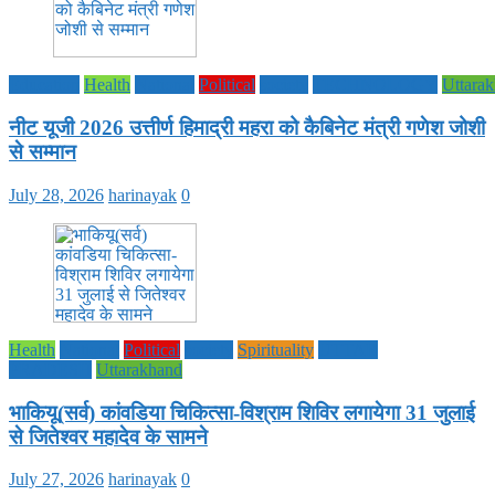
Education
Health
National
Political
society
TECHNOLOGY
Uttara
नीट यूजी 2026 उत्तीर्ण हिमाद्री महरा को कैबिनेट मंत्री गणेश जोशी
से सम्मान
July 28, 2026
harinayak
0
Health
National
Political
society
Spirituality
UTTAR
PRADESH
Uttarakhand
भाकियू(सर्व) कांवडिया चिकित्सा-विश्राम शिविर लगायेगा 31 जुलाई
से जितेश्वर महादेव के सामने
July 27, 2026
harinayak
0