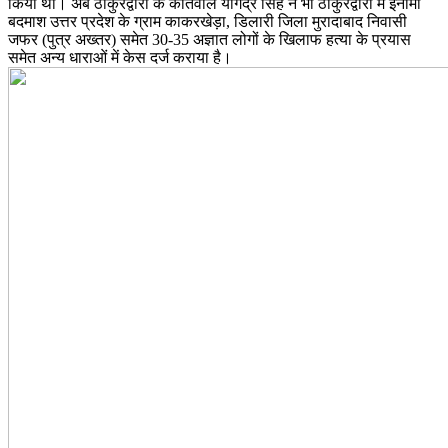
किया था। अब ठाकुरद्वारा के कोतवाल योगेंद्र सिंह ने भी ठाकुरद्वारा में इनामी
बदमाश उत्तर प्रदेश के ग्राम काकरखेड़ा, डिलारी जिला मुरादाबाद निवासी
जफर (पुत्र अख्तर) समेत 30-35 अज्ञात लोगों के खिलाफ हत्या के प्रयास
समेत अन्य धाराओं में केस दर्ज कराया है।