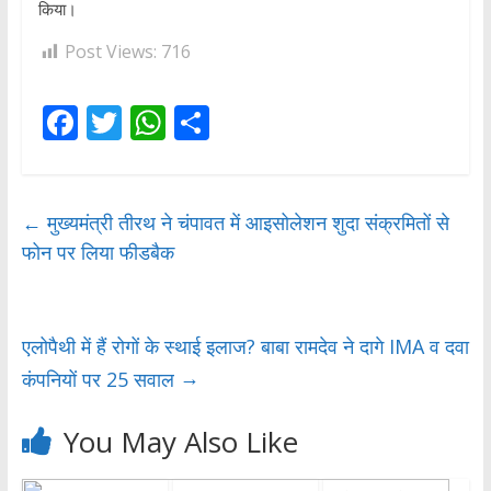
किया।
Post Views:
716
F
T
W
S
ac
w
h
h
e
itt
at
ar
b
er
s
e
←
मुख्यमंत्री तीरथ ने चंपावत में आइसोलेशन शुदा संक्रमितों से
फोन पर लिया फीडबैक
o
A
o
p
k
p
एलोपैथी में हैं रोगों के स्थाई इलाज? बाबा रामदेव ने दागे IMA व दवा
→
कंपनियों पर 25 सवाल
You May Also Like