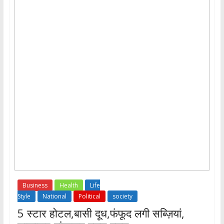
Business
Health
Life
Style
National
Political
society
5 स्टार होटल,बासी दूध,फंफूद लगी सब्ज़ियां,