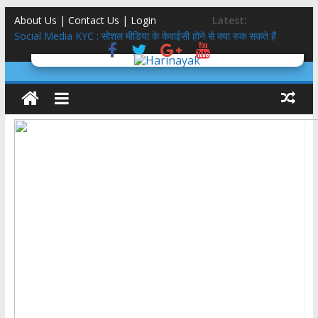
About Us | Contact Us |
Login
Latest:
Social Media KYC : सोशल मीडिया के केवाईसी होने से क्या रुक सकते हैं
अपराध?
इतिहास लेखन में दृष्टि
तीलू रौतेली पुरस्कार 51 हजार से 75 हजार, आंगनबाड़ी कार्यकत्री पुरस्कार 51
हजार से 61 हजार: मुमं धामी
मिलेनियल्स गंवाने वाली कांग्रेस साध पायेगी GEN-Z?
5 स्टार होटल,बासी दूध,फंफूद लगी सब्ज़ियां, शाकाहार-मांसाहार गड्ड-मड्ड….