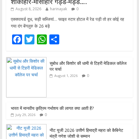
शाकाहार-मांसाहार गड्ड-मड्ड….
August 8, 2026
harinayak
0
एक्सपायर्ड दूध, सड़ी सब्जियां… फाइव स्टार होटल में रेड पड़ी तो हर कोई रह
गया दंग बेंगलुरु के 26 बड़े
F
T
W
S
ac
w
h
h
e
itt
at
ar
सुबोध और किशोर की धामी से टिहरी मेडिकल कॉलेज
b
er
s
e
पर चर्चा
o
A
0
August 1, 2026
o
p
k
p
भारत में मानवीय कृत्रिम गर्भाशय की लागत क्या आती है?
0
July 29, 2026
नीट यूजी 2026 उत्तीर्ण हिमाद्री महरा को कैबिनेट
मंत्री गणेश जोशी से सम्मान