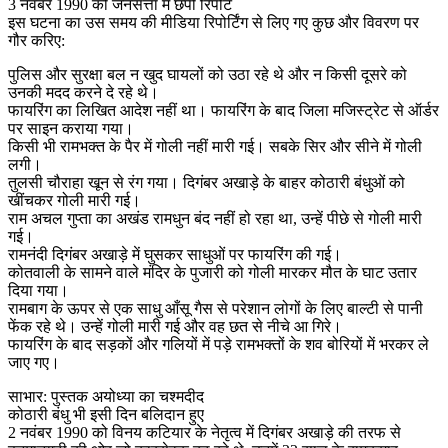
3 नवंबर 1990 को जनसत्ता में छपी रिपोर्ट
इस घटना का उस समय की मीडिया रिपोर्टिंग से लिए गए कुछ और विवरण पर
गौर करिए:
पुलिस और सुरक्षा बल न खुद घायलों को उठा रहे थे और न किसी दूसरे को
उनकी मदद करने दे रहे थे।
फायरिंग का लिखित आदेश नहीं था। फायरिंग के बाद जिला मजिस्ट्रेट से ऑर्डर
पर साइन कराया गया।
किसी भी रामभक्त के पैर में गोली नहीं मारी गई। सबके सिर और सीने में गोली
लगी।
तुलसी चौराहा खून से रंग गया। दिगंबर अखाड़े के बाहर कोठारी बंधुओं को
खींचकर गोली मारी गई।
राम अचल गुप्ता का अखंड रामधुन बंद नहीं हो रहा था, उन्हें पीछे से गोली मारी
गई।
रामनंदी दिगंबर अखाड़े में घुसकर साधुओं पर फायरिंग की गई।
कोतवाली के सामने वाले मंदिर के पुजारी को गोली मारकर मौत के घाट उतार
दिया गया।
रामबाग के ऊपर से एक साधु आँसू गैस से परेशान लोगों के लिए बाल्टी से पानी
फेंक रहे थे। उन्हें गोली मारी गई और वह छत से नीचे आ गिरे।
फायरिंग के बाद सड़कों और गलियों में पड़े रामभक्तों के शव बोरियों में भरकर ले
जाए गए।
साभार: पुस्तक अयोध्या का चश्मदीद
कोठारी बंधु भी इसी दिन बलिदान हुए
2 नवंबर 1990 को विनय कटियार के नेतृत्व में दिगंबर अखाड़े की तरफ से