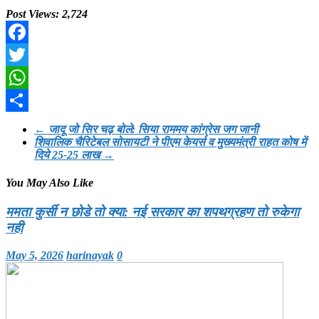
Post Views:
2,724
Facebook
Twitter
WhatsApp
Share
←
जादू जो सिर चढ़ बोले: सिया राममय कांग्रेस जग जानी
शिवालिक चैरिटेबल सोसायटी ने पीएम केयर्स व मुख्यमंत्री राहत कोष में
दिये 25-25 लाख
→
You May Also Like
ममता कुर्सी न छोडे तो क्या: नई सरकार का शपथग्रहण तो रुकेगा
नही
May 5, 2026
harinayak
0