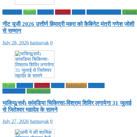
Education
Health
National
Political
society
TECHNOLOGY
Uttara
नीट यूजी 2026 उत्तीर्ण हिमाद्री महरा को कैबिनेट मंत्री गणेश जोशी
से सम्मान
July 28, 2026
harinayak
0
Health
National
Political
society
Spirituality
UTTAR
PRADESH
Uttarakhand
भाकियू(सर्व) कांवडिया चिकित्सा-विश्राम शिविर लगायेगा 31 जुलाई
से जितेश्वर महादेव के सामने
July 27, 2026
harinayak
0