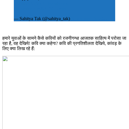
#SahityaAajtak22
#sahityatak
pic.twitter.com/h3T8GUmvnJ
— Sahitya Tak (@sahitya_tak)
November 16, 2022
हमारे युवाओं के सामने कैसे कवियों को रजनीगन्धा आजतक साहित्य में परोसा जा
रहा है, वह देखिये! कवि क्या कहेगा? कवि की प्रगतिशीलता देखिये, कांवड़ के
लिए क्या लिख रहे हैं: