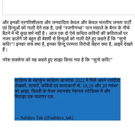
और इनकी प्रगतिशीलता और जनवादिता केवल और केवल भारतीय जनता पार्टी
एवं हिन्दुओं को गाली देने तक है, उन्हें “रजनीगन्धा” पान मसाले के बैनर के नीचे
बैठने में भी कुछ शर्म नहीं है। आज एक दो ऐसे कथित कवियों की कविताओं पर
नजर डालेंगे जो बहुत ही बेशर्मी से हिन्दुओं को गाली देते हुए कहते हैं कि “सुनो
कवि!”! इनका सच क्या है, इनका हिन्दू परम्परा विरोधी चेहरा क्या है, आइये देखते
हैं।
नरेश सक्सेना को यह कहते हुए साझा किया गया है कि “सुनो कवि!”
साहित्य के महाकुंभ साहित्य आजतक 2022 में मिलें अपने पसंदीदा
लेखकों, शायरों, कवियों एवं कलाकारों से. 18,19 और 20 नवंबर
को आइए. दिल्ली के मेजर ध्यानचंद नेशनल स्टेडियम में और
बिताइए एक यादगार पल.
#NareshSaxena
@sahitya_tak
#SahityaAajtak22
#sahityatak
pic.twitter.com/JHD9Sqxm0K
— Sahitya Tak (@sahitya_tak)
November 16, 2022