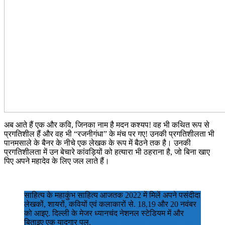
अब आते हैं एक और कवि, जिनका नाम है मदन कश्यप! वह भी कथित रूप से
प्रगतिशील हैं और वह भी “रजनीगंधा” के मंच पर गए! उनकी प्रगतिशीलता भी
पानमसाले के बैनर के नीचे एक लेखक के रूप में बैठने तक है। उनकी
प्रगतिशीलता में उन बेचारे कांवड़ियों को हत्यारा भी ठहराना है, जो बिना खाए
पिए अपने महादेव के लिए जल लाते हैं।
साहित्य के महाकुंभ साहित्य आजतक 2022 में मिलें अपने पसंदीदा
लेखकों, शायरों, कवियों एवं कलाकारों से. 18,19 और 20 नवंबर
को आइए. दिल्ली के मेजर ध्यानचंद नेशनल स्टेडियम में और
बिताइए एक यादगार पल.
#MadanKashyap
@sahitya_tak