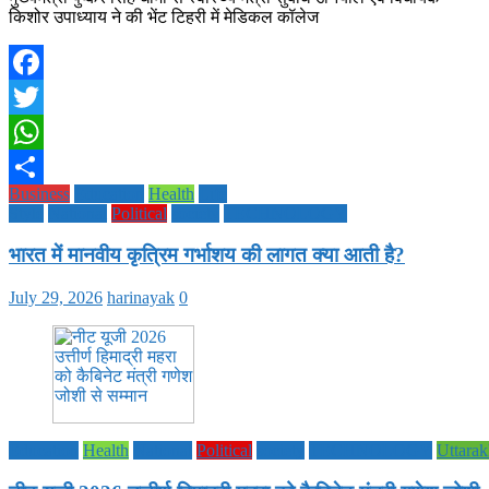
किशोर उपाध्याय ने की भेंट टिहरी में मेडिकल कॉलेज
Facebook
Twitter
WhatsApp
Business
Education
Health
Life
Share
Style
National
Political
society
TECHNOLOGY
भारत में मानवीय कृत्रिम गर्भाशय की लागत क्या आती है?
July 29, 2026
harinayak
0
Education
Health
National
Political
society
TECHNOLOGY
Uttara