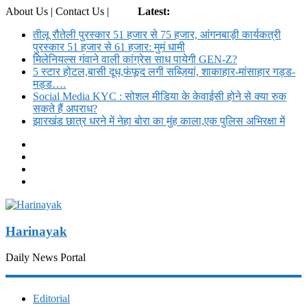
About Us | Contact Us |
Login
Latest:
तीलू रौतेली पुरस्कार 51 हजार से 75 हजार, आंगनबाड़ी कार्यकत्री
पुरस्कार 51 हजार से 61 हजार: मुमं धामी
मिलेनियल्स गंवाने वाली कांग्रेस साध पायेगी GEN-Z?
5 स्टार होटल,बासी दूध,फंफूद लगी सब्ज़ियां, शाकाहार-मांसाहार गड्ड-
मड्ड….
Social Media KYC : सोशल मीडिया के केवाईसी होने से क्या रुक
सकते हैं अपराध?
झारखंड छात्र धरने में नेहा बोरा का मुंह काला,एक पुलिस अभिरक्षा में
Harinayak
Daily News Portal
Editorial