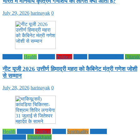
भारत में मानवीय कृत्रिम गर्भाशय की लागत क्या आती है?
July 29, 2026
harinayak
0
Education
Health
National
Political
society
TECHNOLOGY
Uttara
नीट यूजी 2026 उत्तीर्ण हिमाद्री महरा को कैबिनेट मंत्री गणेश जोशी
से सम्मान
July 28, 2026
harinayak
0
Health
National
Political
society
Spirituality
UTTAR
PRADESH
Uttarakhand