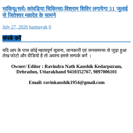
भाकियू(सर्व) कांवडिया चिकित्सा-विश्राम शिविर लगायेगा 31 जुलाई
से जितेश्वर महादेव के सामने
July 27, 2026
harinayak
0
संपर्क करें
यदि आप के पास कोई महत्वपूर्ण सूचना, जानकारी एवं जनसमस्या से जुड़ा हुआ
लेख फोटो और वीडियो है तो अवश्य हमसे सम्पर्क करें ।
Owner/ Editor : Ravindra Nath Kaushik Kedarpuram,
Dehradun, Uttarakhand 9410352767, 9897006101
Email: ravinkaushik1954@gmail.com