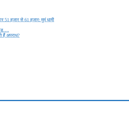
ार 51 हजार से 61 हजार: मुमं धामी
मड्ड….
 हैं अपराध?