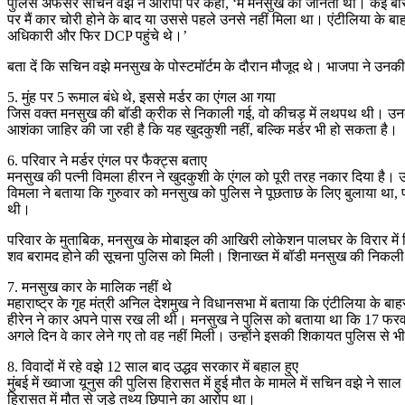
पुलिस अफसर सचिन वझे ने आरोपों पर कहा, ‘मैं मनसुख को जानता था। कई बार उ
पर मैं कार चोरी होने के बाद या उससे पहले उनसे नहीं मिला था। एंटीलिया के बाहर
अधिकारी और फिर DCP पहुंचे थे।’
बता दें कि सचिन वझे मनसुख के पोस्टमॉर्टम के दौरान मौजूद थे। भाजपा ने उनक
5. मुंह पर 5 रूमाल बंधे थे, इससे मर्डर का एंगल आ गया
जिस वक्त मनसुख की बॉडी क्रीक से निकाली गई, वो कीचड़ में लथपथ थी। उनकी 
आशंका जाहिर की जा रही है कि यह खुदकुशी नहीं, बल्कि मर्डर भी हो सकता है।
6. परिवार ने मर्डर एंगल पर फैक्ट्स बताए
मनसुख की पत्नी विमला हीरन ने खुदकुशी के एंगल को पूरी तरह नकार दिया है। उ
विमला ने बताया कि गुरुवार को मनसुख को पुलिस ने पूछताछ के लिए बुलाया थ
थी।
परिवार के मुताबिक, मनसुख के मोबाइल की आखिरी लोकेशन पालघर के विरार में मि
शव बरामद होने की सूचना पुलिस को मिली। शिनाख्त में बॉडी मनसुख की निकल
7. मनसुख कार के मालिक नहीं थे
महाराष्ट्र के गृह मंत्री अनिल देशमुख ने विधानसभा में बताया कि एंटीलिया के ब
हीरेन ने कार अपने पास रख ली थी। मनसुख ने पुलिस को बताया था कि 17 फरवरी क
अगले दिन वे कार लेने गए तो वह नहीं मिली। उन्होंने इसकी शिकायत पुलिस से 
8. विवादों में रहे वझे 12 साल बाद उद्धव सरकार में बहाल हुए
मुंबई में ख्वाजा यूनुस की पुलिस हिरासत में हुई मौत के मामले में सचिन वझे ने स
हिरासत में मौत से जुड़े तथ्य छिपाने का आरोप था।