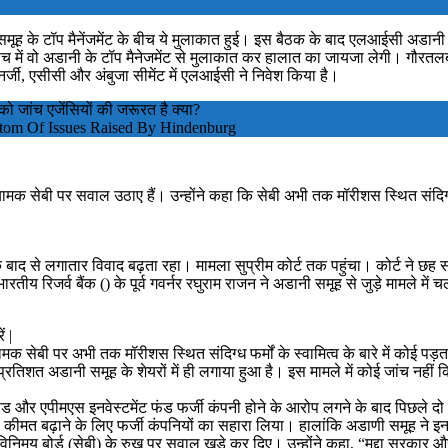
 टॉप मैनेंजमेंट के बीच ये मुलाकात हुई। इस बैठक के बाद एलआईसी अडानी समूह 
 में वो अडानी के टॉप मैनेजमेंट से मुलाकात कर हालात का जायजा लेगी। गौरतलब
र्जी, एसीसी और अंबुजा सीमेंट में एलआईसी ने निवेश किया है।
 को जांच एजेंसियों की जरूरत है क्या?
tom Of Issues Raised By Hindenburg
ामक सेबी पर सवाल उठाए हैं। उन्होंने कहा कि सेबी अभी तक मॉरीशस स्थित संदिग्ध फर
सके बाद से लगातार विवाद बढ़ता रहा। मामला सुप्रीम कोर्ट तक पहुंचा। कोर्ट ने
तीय रिजर्व बैंक () के पूर्व गवर्नर रघुराम राजन ने अडानी समूह से जुड़े मामले में 
ं |
ियामक सेबी पर अभी तक मॉरीशस स्थित संदिग्ध फर्मों के स्वामित्व के बारे में कोई
प्रतिशत अडानी समूह के शेयरों में ही लगाया हुआ है। इस मामले में कोई जांच नहीं 
ंड और एपीमएस इनवेस्टमेंट फंड फर्जी कंपनी होने के आरोप लगने के बाद पिछले दो साल स
की कीमत बढ़ाने के लिए फर्जी कंपनियों का सहारा लिया। हालांकि अडाणी समूह ने 
िनिमय बोर्ड (सेबी) के रुख पर सवाल खड़े कर दिए। उन्होंने कहा, “मुद्दा सरकार औ