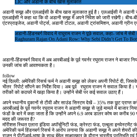
LIC और अडानी के बीच खास मुलाकात
अडानी समूह और एलआईसी के बीच खास मुलाकात हुई है। एलआईसी ने अडानी समूह के
एलआईसी ने कहा था कि वो अडानी समूह में अपने निवेश को जारी रखेगी। बीच-बीच
एंटरप्राइजेज, अडानी पोर्ट्स, अडानी टोटल, अडानी ट्रांसमिशन, अडानी ग्रीन एन
अडानी-हिंडनबर्ग विवाद में राघुराम राजन ने पूछे सवाल, कहा- जांच में सेबी
Raghuram Rajan On Adani Row: Why Sebi Didn’t Get To Bot
अडानी-हिंडनबर्ग विवाद में अब आरबीआई के पूर्व गवर्नर रघुराम राजन ने बाजार निय
उनकी जांच की आवश्यकता है।
follow
नई दिल्ली: अमेरिकी रिसर्च फर्म ने अडानी समूह को लेकर अपनी रिपोर्ट दी, जि
भीतर रिपोर्ट सौंपने का निर्देश दिया। अब पूर्व रघुराम राजन ने सवाल किया है। भार
तरीकों को कठघरे में खड़ा किया है। उन्होंने सेबी पर कई सवाल उठाए हैं।
अपने स्थानीय दुकानों से टीवी और साउंड सिस्टम देखें – 35% तक छूट प्राप्त करे
आरबीआई के पूर्व गवर्नर रघुराम राजन ने अडाणी समूह से जुड़े मामले में बाजार न
फंडों के बारे में कहा जाता है कि उन्होंने अपने 6.9 अरब डालर कोष का करीब 90 
मदद की जरूरत है?
मॉरीशस स्थित एलारा इंडिया अपॉर्चुनिटी फंड, क्रेस्टा फंड, एल्बुला इनवेस्टमेंट फ
अमेरिकी फर्म हिंडनबर्ग रिसर्च ने आरोप लगाया कि अडाणी समूह ने अपने शेयरों 
राजन ने पीटीआई-भाषा के साथ ईमेल साक्षात्कार के दौरान भारतीय प्रतिभूति एवं व