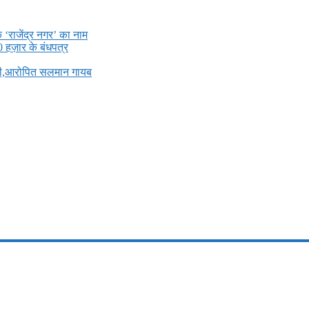
े ‘राजेंद्र नगर’ का नाम
0 हज़ार के बंधपत्र
ली,आरोपित सलमान गायब