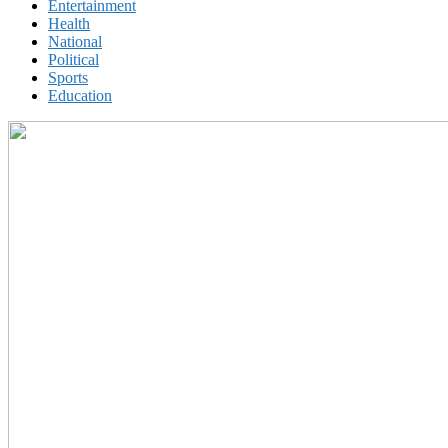
Entertainment
Health
National
Political
Sports
Education