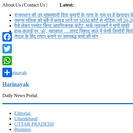
About Us | Contact Us |
Login
Latest:
राजस्थान की उप मुख्यमंत्री दिया कुमारी के नाना के नाम पर है देहरादून क
तमन्ना मलिक को बुर्के में कांवड़ लाने पर SDM कोर्ट से नोट‍िस, भरे 20-2
पैसे लेकर प्रमोट क‍िया आपत्तिजनक कंटेंट, मार्क जुकरबर्ग ने मांगी माफी
हाथ-कलाई पर ‘ॐ’, महाकाल ….लस्ट जिहाद जाल में फंसी किशोरी मि
नेपाल के हिंदू राष्ट्र बनाने पर समयबद्ध चर्चा की मांग
Facebook
Twitter
WhatsApp
Share
Harinayak
Daily News Portal
Editorial
Uttarakhand
UTTAR PRADESH
Business