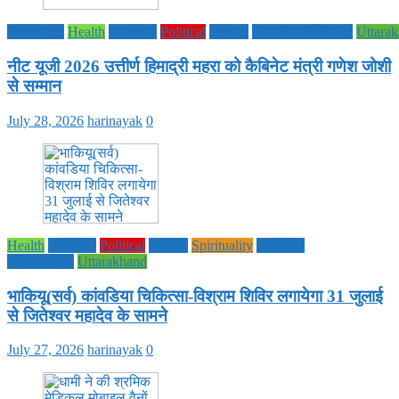
Education
Health
National
Political
society
TECHNOLOGY
Uttara
नीट यूजी 2026 उत्तीर्ण हिमाद्री महरा को कैबिनेट मंत्री गणेश जोशी
से सम्मान
July 28, 2026
harinayak
0
Health
National
Political
society
Spirituality
UTTAR
PRADESH
Uttarakhand
भाकियू(सर्व) कांवडिया चिकित्सा-विश्राम शिविर लगायेगा 31 जुलाई
से जितेश्वर महादेव के सामने
July 27, 2026
harinayak
0