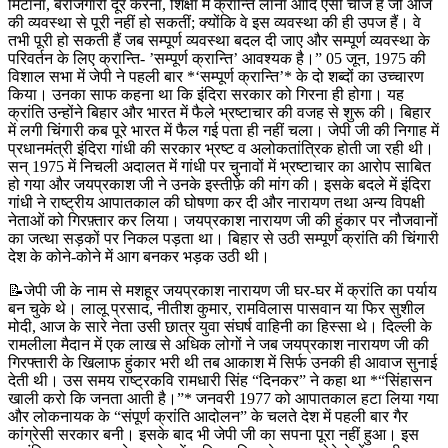
मिटाना, बेरोजगारी दूर करना, शिक्षा में क्रान्ति लाना आदि ऐसी चीजें हैं जो आज
की व्यवस्था से पूरी नहीं हो सकतीं; क्योंकि वे इस व्यवस्था की ही उपज हैं। वे
तभी पूरी हो सकती हैं जब सम्पूर्ण व्यवस्था बदल दी जाए और सम्पूर्ण व्यवस्था के
परिवर्तन के लिए क्रान्ति- ’सम्पूर्ण क्रान्ति’ आवश्यक है।” 05 जून, 1975 की
विशाल सभा में जेपी ने पहली बार *‘सम्पूर्ण क्रान्ति’* के दो शब्दों का उच्चारण
किया। उनका साफ कहना था कि इंदिरा सरकार को गिरना ही होगा। यह
क्रांति उन्होंने बिहार और भारत में फैले भ्रष्टाचार की वजह से शुरू की। बिहार
में लगी चिंगारी कब पूरे भारत में फैल गई पता ही नहीं चला। जेपी जी की निगाह में
प्रधानमंत्री इंदिरा गांधी की सरकार भ्रष्ट व अलोकतांत्रिक होती जा रही थी।
सन् 1975 में निचली अदालत में गांधी पर चुनावों में भ्रष्टाचार का आरोप साबित
हो गया और जयप्रकाश जी ने उनके इस्तीफ़े की मांग की। इसके बदले में इंदिरा
गांधी ने राष्ट्रीय आपातकाल की घोषणा कर दी और नारायण तथा अन्य विपक्षी
नेताओं को गिरफ़्तार कर लिया। जयप्रकाश नारायण जी की हुंकार पर नौजवानों
का जत्था सड़कों पर निकल पड़ता था। बिहार से उठी सम्पूर्ण क्रांति की चिंगारी
देश के कोने-कोने में आग बनकर भड़क उठी थी।
📝जेपी जी के नाम से मशहूर जयप्रकाश नारायण जी घर-घर में क्रांति का पर्याय
बन चुके थे। लालू प्रसाद, नीतीश कुमार, रामविलास पासवान या फिर सुशील
मोदी, आज के सारे नेता उसी छात्र युवा संघर्ष वाहिनी का हिस्सा थे। दिल्ली के
रामलीला मैदान में एक लाख से अधिक लोगों ने जब जयप्रकाश नारायण जी की
गिरफ्तारी के खिलाफ हुंकार भरी थी तब आकाश में सिर्फ उनकी ही आवाज सुनाई
देती थी। उस समय राष्ट्रकवि रामधारी सिंह “दिनकर” ने कहा था *“सिंहासन
खाली करो कि जनता आती है।”* जनवरी 1977 को आपातकाल हटा लिया गया
और लोकनायक के “संपूर्ण क्रांति आदोलन” के चलते देश में पहली बार गैर
कांग्रेसी सरकार बनी। इसके बाद भी जेपी जी का सपना पूरा नहीं हुआ। इस