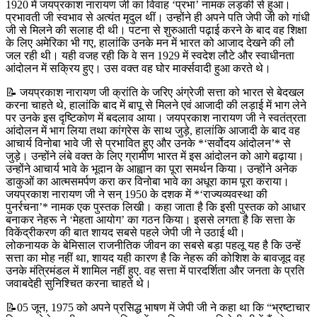
1920 में जयप्रकाश नारायण जी का विवाह ‘प्रभा’ नामक लड़की से हुआ।
प्रभावती जी स्वभाव से अत्यंत मृदुल थीं। उन्होंने ही अपने पति जेपी जी को गांधी
जी से मिलने की सलाह दी थी। पटना से शुरुआती पढ़ाई करने के बाद वह शिक्षा
के लिए अमेरिका भी गए, हालांकि उनके मन में भारत को आजाद देखने की लौ
जल रही थी। यही वजह रही कि वे सन 1929 में स्वदेश लौटे और स्वाधीनता
आंदोलन में सक्रिय हुए। उस वक्त वह घोर मा‌र्क्सवादी हुआ करते थे।
📝 जयप्रकाश नारायण जी क्रांति के जरिए अंग्रेजी सत्ता को भारत से बेदखल
करना चाहते थे, हालांकि बाद में बापू से मिलने एवं आजादी की लड़ाई में भाग लेने
पर उनके इस दृष्टिकोण में बदलाव आया। जयप्रकाश नारायण जी ने स्वतंत्रता
आंदोलन में भाग लिया तथा कांग्रेस के साथ जुड़े, हालांकि आजादी के बाद वह
आचार्य विनोबा भावे जी से प्रभावित हुए और उनके *‘सर्वोदय आंदोलन’* से
जुड़े। उन्होंने लंबे वक्त के लिए ग्रामीण भारत में इस आंदोलन को आगे बढ़ाया।
उन्होंने आचार्य भावे के भूदान के आह्वान का पूरा समर्थन किया। उन्होंने अनेक
डाकुओं का आत्मसमर्पण करा कर विनोबा भावे का अधूरा काम पूरा कराया।
जयप्रकाश नारायण जी ने सन् 1950 के दशक में *‘राज्यव्यवस्था की
पुनर्रचना’* नामक एक पुस्तक लिखी। कहा जाता है कि इसी पुस्तक को आधार
बनाकर नेहरू ने ‘मेहता आयोग’ का गठन किया। इससे लगता है कि सत्ता के
विकेंद्रीकरण की बात शायद सबसे पहले जेपी जी ने उठाई थी।
लोकनायक के बेमिसाल राजनीतिक जीवन का सबसे बड़ा पहलू यह है कि उन्हें
सत्ता का मोह नहीं था, शायद यही कारण है कि नेहरू की कोशिश के बावजूद वह
उनके मंत्रिमंडल में शामिल नहीं हुए. वह सत्ता में पारदर्शिता और जनता के प्रति
जवाबदेही सुनिश्चित करना चाहते थे।
📝05 जून, 1975 को अपने प्रसिद्ध भाषण में जेपी जी ने कहा था कि “भ्रष्टाचार