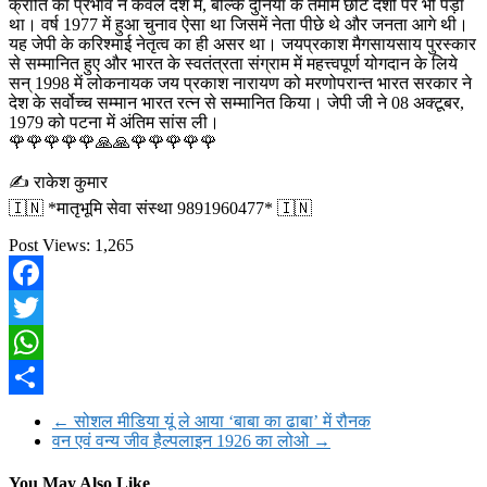
क्रांति का प्रभाव न केवल देश में, बल्कि दुनिया के तमाम छोटे देशों पर भी पड़ा
था। वर्ष 1977 में हुआ चुनाव ऐसा था जिसमें नेता पीछे थे और जनता आगे थी।
यह जेपी के करिश्माई नेतृत्व का ही असर था। जयप्रकाश मैगसायसाय पुरस्कार
से सम्मानित हुए और भारत के स्वतंत्रता संग्राम में महत्त्वपूर्ण योगदान के लिये
सन् 1998 में लोकनायक जय प्रकाश नारायण को मरणोपरान्त भारत सरकार ने
देश के सर्वोच्च सम्मान भारत रत्न से सम्मानित किया। जेपी जी ने 08 अक्टूबर,
1979 को पटना में अंतिम सांस ली।
🌹🌹🌹🌹🌹🙏🙏🌹🌹🌹🌹🌹
✍️ राकेश कुमार
🇮🇳 *मातृभूमि सेवा संस्था 9891960477* 🇮🇳
Post Views:
1,265
Facebook
Twitter
WhatsApp
Share
←
सोशल मीडिया यूं ले आया ‘बाबा का ढाबा’ में रौनक
वन एवं वन्य जीव हैल्पलाइन 1926 का लोओ
→
You May Also Like