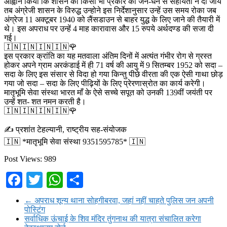
आह्वान किया कि शासन को किसी भी प्रकार की जन-धन से सहायता न दी जाय
तब अंग्रेजी शासन के विरुद्ध उन्होने इस निर्देशानुसार उन्हें उस समय रोका जब
अंग्रेज 11 अक्टूबर 1940 को लैंसडाउन से बाहर युद्ध के लिए जाने की तैयारी में
थे। इस अपराध पर उन्हें 4 माह कारावास और 15 रुपये अर्थदण्ड की सजा दी
गई।
🇮🇳🇮🇳🇮🇳🇮🇳🌹
इस प्रकार क्रांति का यह मतवाला अंतिम दिनों में अत्यंत गंभीर रोग से ग्रस्त
होकर अपने ग्राम अरकंडाई में ही 71 वर्ष की आयु में 9 सितम्बर 1952 को सदा –
सदा के लिए इस संसार से विदा हो गया किन्तु पीछे वीरता की एक ऐसी गाथा छोड़
गया जो सदा – सदा के लिए पीढ़ियों के लिए प्रेरणास्रोत का कार्य करेगी।
मातृभूमि सेवा संस्था भारत माँ के ऐसे सच्चे सपूत को उनकी 139वीं जयंती पर
उन्हें शत- शत नमन करती है।
🇮🇳🇮🇳🇮🇳🇮🇳🌹
✍️ प्रशांत टेहल्यानी, राष्ट्रीय सह-संयोजक
🇮🇳 *मातृभूमि सेवा संस्था 9351595785* 🇮🇳
Post Views:
989
Facebook
Twitter
WhatsApp
Share
←
अपराध शून्य थाना सोहगीबरवा, जहां नहीं चाहते पुलिस जन अपनी
पोस्टिंग
सर्वाधिक ऊंचाई के शिव मंदिर तुंगनाथ की यात्रा संचालित करेगा