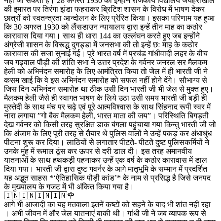
नहीं जा सकता है। 28 अगस्त 1930 को इन्होंने राजकीय विद्यालय जयहरीखाल
की इमारत पर तिरंगा झंडा फहराकर ब्रिटिश शासन के विरोध में भाषण देकर
छात्रोें को स्वतन्त्रता आन्दोलन के लिए प्रेरित किया। इसका परिणाम यह हुआ
कि 30 अगस्त 1930 को लैंसडाउन न्यायालय द्वारा इन्हें तीन माह का कठोर
कारावास दिया गया। साथ ही धारा 144 का उल्लंघन करते हुए जब इन्होंने
अंग्रेजी शासन के विरूद्ध दुगड्डा में जनसभा की तो इन्हें छः माह के कठोर
कारावास की सजा सुनाई गई। पूरे भारत वर्ष में प्रचंड गांधीवादी लहर के बीच
जब गढ़वाल पौड़ी की शांति सभा ने उत्तर प्रदेश के गर्वनर जनरल सर मैलकम
हेली को अभिनंदन समारोह के लिए आमंत्रित किया तो जेल में ही भारती जी ने
कसम खाई कि वे इस अभिनंदन समारोह को सफल नहीं होने देंगे। सौभाग्य से
जिस दिन अभिनंदन समारोह था ठीक उसी दिन भारती जी भी जेल से मुक्त हुए।
मैलकम हेली जैसे ही स्वागत भाषण के लिये उठा उसी समय भारती जी बड़ी ही
मुस्तेदी के साथ मंच पर चढ़े एवं पूरे आत्मविश्वास के साथ सिंहनाद रूपी स्वर में
नारा लगाया ”गो बैक मैलकम हेली, भारत माता की जय”। परिस्थिति बिगड़ती
देख गर्वनर को किसी तरह सुरक्षित डाक बंगला पहुंचाया गया किन्तु भारती जी जो
कि अंजाम के लिए पूरी तरह से तैयार थे पुलिस वालों ने उन्हें पकड़ कर अंधाधुंध
पीटना शुरू कर दिया। लाठियों से लगातार पीटते- पीटते दुष्ट पुलिसकर्मियों ने
उनके मुंह में रूमाल ठूंस कर ऊपर से दरी डाल दी। इस तरह अमानवीय
यातनाओं के साथ हथकड़ी पहनाकर उन्हें एक वर्ष के कठोर कारावास में डाल
दिया गया। भारती जी द्वारा दुष्ट गवर्नर के आगे मातृभूमि के सम्मान में प्रदर्शित
यह अद्भुत साहस *‘ऐतिहासिक पौड़ी कांड’* के नाम से प्रसिद्ध है जिसे जनपद
के मुख्यालय के गजट में भी अंकित किया गया है।
🇮🇳🇮🇳🇮🇳🇮🇳🌹
आगे भी आजादी का यह मतवाला इतनें कष्टों को सहने के बाद भी शांत नहीं रहा
। अभी जीवन में और जेल यातनाएं बाकी थी। गांधी जी ने जब व्यापक रूप से