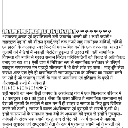
🇮🇳🇮🇳🇮🇳🇮🇳🇮🇳🇮🇳🇮🇳🇮🇳🌹🌹🌹🌹🌹🌹🌹🌹
*समाजसुधारक एवं क्रांतिकारी श्री जयानंद भारती की 139वीं जयंती*
खूबसूरत पहाड़ों की शीतल हवाएँ,जहाँ तक नजरें जाएं मनमोहक वादियाँ, नदियों
एवं झरनों के कलकल स्वर फिर भी मन व्यथित क्योंकि एक तरफ जहां भारत माँ
गुलामी की बेड़ियों में जकड़ी ब्रिटिश हुकूमत से त्रस्त थी, वहीं सामाजिक
विषमता की व्याधि से ग्रस्त समाज निरंतर परिस्थितियों को विकट से अतिविकट
बनाए जा रहा था। ऐसी दशा में निश्चित रूप से सामाजिक सरोकार से परिपूर्ण
व्याकुल राष्ट्रभक्त मन पहाड़ी शीतलता में भी कैसे शांत रह पाता। मातृभूमि सेवा
संस्था आज एक ऐसे ही क्रांतिकारी समाजसुधारक के परिचय का माध्यम बनने
जा रही है जो जयानंद भारती के नाम से जनमानस एवं इतिहास के पृष्ठों में
गौरवशाली शब्दों में अंकित हैं।
🇮🇳🇮🇳🇮🇳🇮🇳🌹🌹
श्री भारती का जन्म पौड़ी जनपद के अरकंडाई गांव में एक शिल्पकार परिवार में
17 अक्टूबर 1881 को हुआ। जैसा कि उक्त अंकित है सामाजिक तानाबाना एवं
देश की गुलामी के माहौल ने बाल मन में ही राष्ट्र व समाज के लिए कुछ विशिष्ठ
करने की ठानी। समाज में व्याप्त अंधविश्वास एवं बुराइयों से भारती दुःखी थे।
इन्हीं समस्याओं के समाधान तथा वेदों के अध्ययन की इच्छा से इन्होंने गुरूकुल-
कांगड़ी के संस्थापक स्वामी श्रद्धानन्द से भेंट की। आर्य समाज के महात्मा,
समाज सुधारक एवं राष्ट्रवादी नेता के रूप में प्रख्यात स्वामी जी ने भारती को