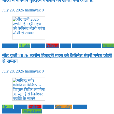
भारत में मानवीय कृत्रिम गर्भाशय की लागत क्या आती है?
July 29, 2026
harinayak
0
Education
Health
National
Political
society
TECHNOLOGY
Uttara
नीट यूजी 2026 उत्तीर्ण हिमाद्री महरा को कैबिनेट मंत्री गणेश जोशी
से सम्मान
July 28, 2026
harinayak
0
Health
National
Political
society
Spirituality
UTTAR
PRADESH
Uttarakhand