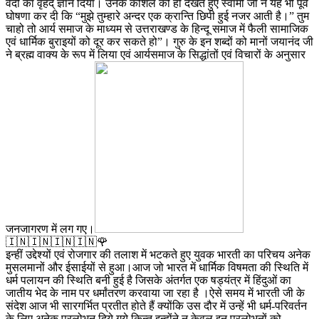
वेदों का वृहद् ज्ञान दिया। उनके कौशल को ही देखते हुए स्वामी जी ने यह भी पूर्व
घोषणा कर दी कि “मुझे तुम्हारे अन्दर एक क्रान्ति छिपी हुई नजर आती है।” तुम
चाहो तो आर्य समाज के माध्यम से उत्तराखण्ड के हिन्दू समाज में फैली सामाजिक
एवं धार्मिक बुराइयों को दूर कर सकते हो”। गुरु के इन शब्दों को मानों जयानंद जी
ने ब्रह्म वाक्य के रूप में लिया एवं आर्यसमाज के सिद्धांतों एवं विचारों के अनुसार
जनजागरण में लग गए।
🇮🇳🇮🇳🇮🇳🇮🇳🌹
इन्हीं उद्देश्यों एवं रोजगार की तलाश में भटकते हुए युवक भारती का परिचय अनेक
मुसलमानों और ईसाईयों से हुआ।आज जो भारत में धार्मिक विषमता की स्थिति में
धर्म पलायन की स्थिति बनी हुई है जिसके अंतर्गत एक षड्यंत्र में हिंदुओं का
जातीय भेद के नाम पर धर्मांतरण करवाया जा रहा है ।ऐसे समय में भारती जी के
संदेश आज भी सारगर्भित प्रतीत होते हैं क्योंकि उस दौर में उन्हें भी धर्म-परिवर्तन
के लिए अनेक प्रलोभन दिये गये किन्तु इन्होंने न केवल इन प्रलोभनों को