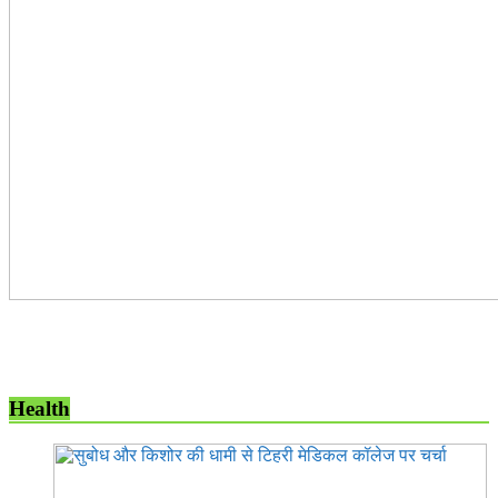
Health