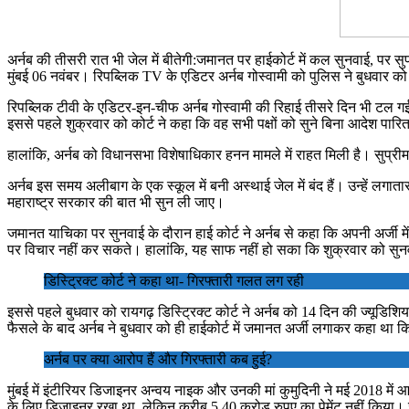
अर्नब की तीसरी रात भी जेल में बीतेगी:जमानत पर हाईकोर्ट में कल सुनवाई, पर सुप
मुंबई 06 नवंबर। रिपब्लिक TV के एडिटर अर्नब गोस्वामी को पुलिस ने बुधवार 
रिपब्लिक टीवी के एडिटर-इन-चीफ अर्नब गोस्वामी की रिहाई तीसरे दिन भी टल ग
इससे पहले शुक्रवार को कोर्ट ने कहा कि वह सभी पक्षों को सुने बिना आदेश पारि
हालांकि, अर्नब को विधानसभा विशेषाधिकार हनन मामले में राहत मिली है। सुप्रीम क
अर्नब इस समय अलीबाग के एक स्कूल में बनी अस्थाई जेल में बंद हैं। उन्हें लग
महाराष्ट्र सरकार की बात भी सुन ली जाए।
जमानत याचिका पर सुनवाई के दौरान हाई कोर्ट ने अर्नब से कहा कि अपनी अर्जी म
पर विचार नहीं कर सकते। हालांकि, यह साफ नहीं हो सका कि शुक्रवार को सुनवाई
डिस्ट्रिक्ट कोर्ट ने कहा था- गिरफ्तारी गलत लग रही
इससे पहले बुधवार को रायगढ़ डिस्ट्रिक्ट कोर्ट ने अर्नब को 14 दिन की ज्यूडिशि
फैसले के बाद अर्नब ने बुधवार को ही हाईकोर्ट में जमानत अर्जी लगाकर कहा था क
अर्नब पर क्या आरोप हैं और गिरफ्तारी कब हुई?
मुंबई में इंटीरियर डिजाइनर अन्वय नाइक और उनकी मां कुमुदिनी ने मई 2018 मे
के लिए डिजाइनर रखा था, लेकिन करीब 5.40 करोड़ रुपए का पेमेंट नहीं किया।