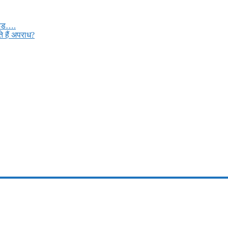
मड्ड….
 हैं अपराध?