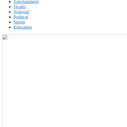
Entertainment
Health
National
Political
Sports
Education