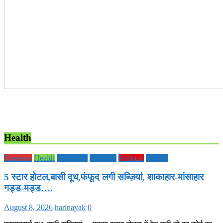
Health
Business
Health
Life Style
National
Political
society
5 स्टार होटल,बासी दूध,फंफूद लगी सब्ज़ियां, शाकाहार-मांसाहार
गड्ड-मड्ड….
August 8, 2026
harinayak
0