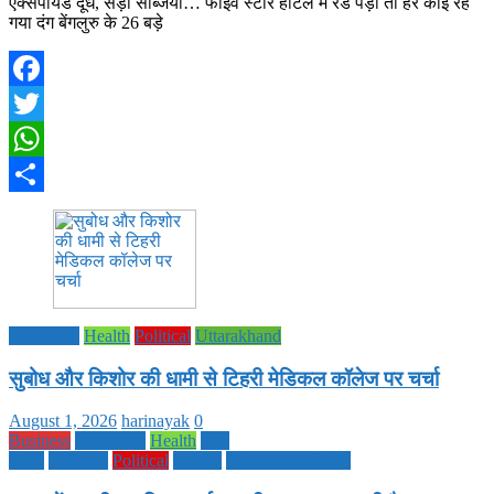
एक्सपायर्ड दूध, सड़ी सब्जियां… फाइव स्टार होटल में रेड पड़ी तो हर कोई रह
गया दंग बेंगलुरु के 26 बड़े
Facebook
Twitter
WhatsApp
Share
Education
Health
Political
Uttarakhand
सुबोध और किशोर की धामी से टिहरी मेडिकल कॉलेज पर चर्चा
August 1, 2026
harinayak
0
Business
Education
Health
Life
Style
National
Political
society
TECHNOLOGY