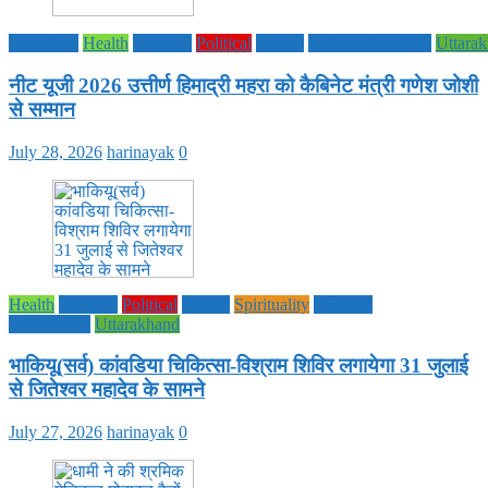
Education
Health
National
Political
society
TECHNOLOGY
Uttara
नीट यूजी 2026 उत्तीर्ण हिमाद्री महरा को कैबिनेट मंत्री गणेश जोशी
से सम्मान
July 28, 2026
harinayak
0
Health
National
Political
society
Spirituality
UTTAR
PRADESH
Uttarakhand
भाकियू(सर्व) कांवडिया चिकित्सा-विश्राम शिविर लगायेगा 31 जुलाई
से जितेश्वर महादेव के सामने
July 27, 2026
harinayak
0